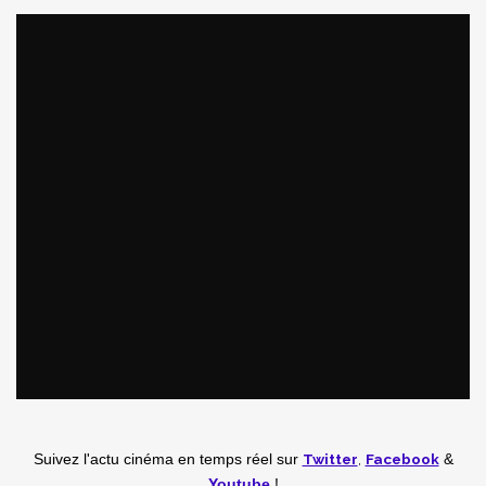
Twitter
,
Facebook
Suivez l'actu cinéma en temps réel
sur
&
Youtube
!