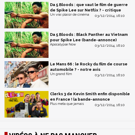
Da 5 Bloods : que vaut le film de guerre
de Spike Lee sur Netflix ? - critique
Un vrai plaisir de cinéma
03/12/2014, 16:10
Da 5 Bloods : Black Panther au Vietnam
pour Spike Lee (bande-annonce)
Apocalypse Now
03/12/2014, 16:10
Le Mans 66 : le Rocky du film de course
automobile ? - notre avis
Un grand film
03/12/2014, 16:10
Clerks 3 de Kevin Smith enfin disponible
en France ! la bande-annonce
Plus meta que jamais
03/12/2014, 16:10