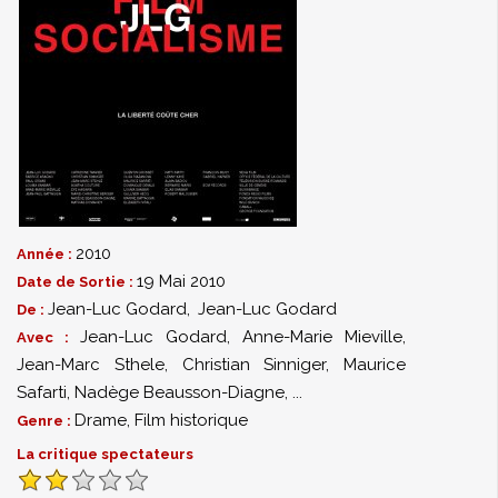
2010
Année :
19 Mai 2010
Date de Sortie :
Jean-Luc Godard
,
Jean-Luc Godard
De :
Jean-Luc Godard
,
Anne-Marie Mieville
,
Avec :
Jean-Marc Sthele
,
Christian Sinniger
,
Maurice
Safarti
,
Nadège Beausson-Diagne
,
...
Drame
,
Film historique
Genre :
La critique spectateurs