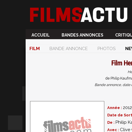
ACCUEIL
BANDES ANNONCES
CRITIQ
FILM
BANDE ANNONCE
PHOTOS
NE
Film
He
He
de Philip Kaufm
Bande annonce, date de 
2012
Année :
Date de Sort
Philip 
De :
Clive
Avec :