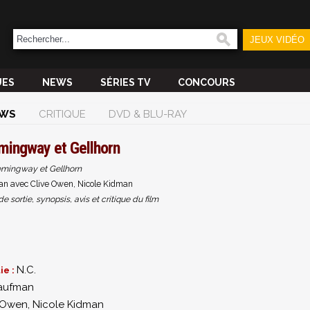
JEUX VIDÉO
UES
NEWS
SÉRIES TV
CONCOURS
WS
CRITIQUE
DVD & BLU-RAY
mingway et Gellhorn
mingway et Gellhorn
an avec Clive Owen, Nicole Kidman
sortie, synopsis, avis et critique du film
N.C.
ie :
Kaufman
 Owen
,
Nicole Kidman