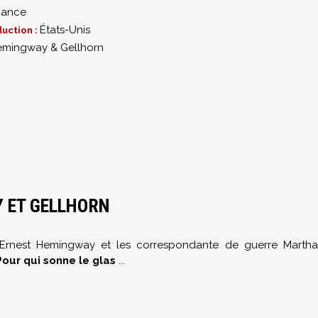
ance
États-Unis
uction :
emingway & Gellhorn
Y ET GELLHORN
e Ernest Hemingway et les correspondante de guerre Martha
Pour qui sonne le glas
...