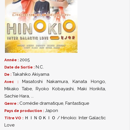
2005
Année :
N.C.
Date de Sortie :
Takahiko Akiyama
De :
Masatoshi Nakamura
,
Kanata Hongo
,
Avec :
Mikako Tabe
,
Ryoko Kobayashi
,
Maki Horikita
,
Sachie Hara
,
...
Comédie dramatique
,
Fantastique
Genre :
Japon
Pays de production :
ＨＩＮＯＫＩＯ / Hinokio: Inter Galactic
Titre VO :
Love