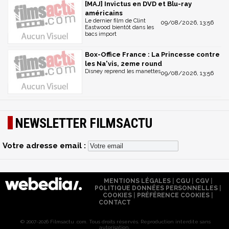
[MAJ] Invictus en DVD et Blu-ray
américains
Le dernier film de Clint
09/08/2026, 13:56
Eastwood bientôt dans les
bacs import
Box-Office France : La Princesse contre
les Na'vis, 2eme round
Disney reprend les manettes
09/08/2026, 13:56
NEWSLETTER FILMSACTU
Votre adresse email :
MENTIONS LÉGALES
|
CGU
|
CGV
|
POLITIQUE DONNÉES PERSONNELLES
|
COOKIES
|
PRÉFÉRENCE COOKIES
|
CONTACT
© 2007-2026 Filmsactu .com. Tous droits réservés. Reproduction interdite sans
autorisation.