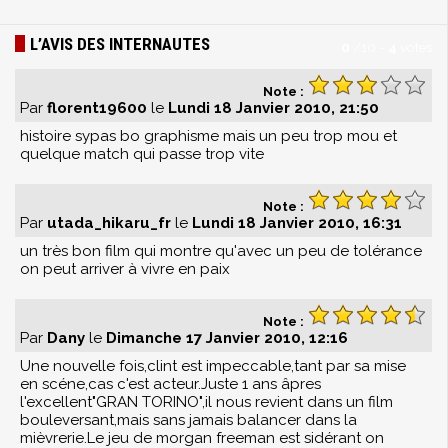
L’AVIS DES INTERNAUTES
0
/
10
-
4
votes
Note :
Par
florent19600
le
Lundi 18 Janvier 2010, 21:50
histoire sypas bo graphisme mais un peu trop mou et
quelque match qui passe trop vite
Note :
Par
utada_hikaru_fr
le
Lundi 18 Janvier 2010, 16:31
un très bon film qui montre qu'avec un peu de tolérance
on peut arriver à vivre en paix
Note :
Par
Dany
le
Dimanche 17 Janvier 2010, 12:16
Une nouvelle fois,clint est impeccable,tant par sa mise
en scéne,cas c'est acteur.Juste 1 ans âpres
l'excellent"GRAN TORINO",il nous revient dans un film
bouleversant,mais sans jamais balancer dans la
mièvrerie.Le jeu de morgan freeman est sidérant on