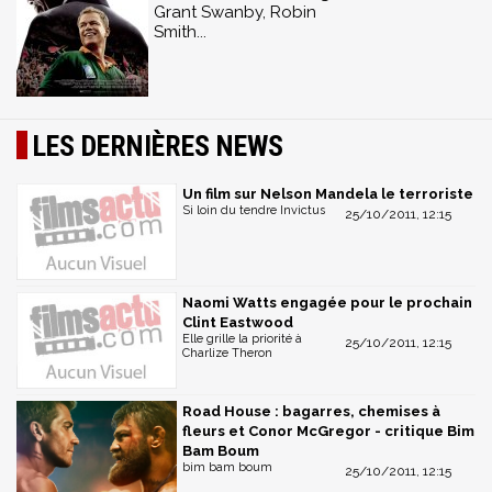
Grant Swanby, Robin
Smith...
LES DERNIÈRES NEWS
Un film sur Nelson Mandela le terroriste
Si loin du tendre Invictus
25/10/2011, 12:15
Naomi Watts engagée pour le prochain
Clint Eastwood
Elle grille la priorité à
25/10/2011, 12:15
Charlize Theron
Road House : bagarres, chemises à
fleurs et Conor McGregor - critique Bim
Bam Boum
bim bam boum
25/10/2011, 12:15