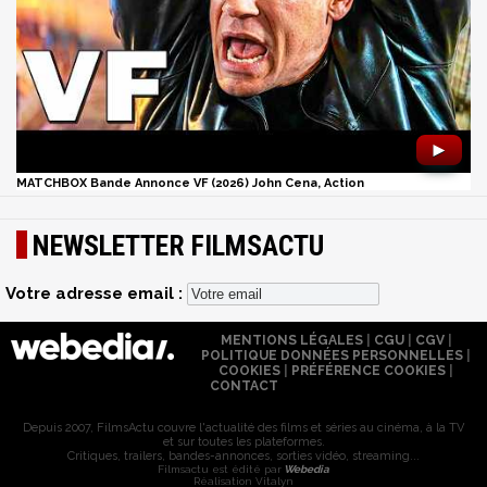
►
MATCHBOX Bande Annonce VF (2026) John Cena, Action
NEWSLETTER FILMSACTU
Votre adresse email :
MENTIONS LÉGALES
|
CGU
|
CGV
|
POLITIQUE DONNÉES PERSONNELLES
|
COOKIES
|
PRÉFÉRENCE COOKIES
|
CONTACT
Depuis 2007, FilmsActu couvre l'actualité des films et séries au cinéma, à la TV
et sur toutes les plateformes.
Critiques, trailers, bandes-annonces, sorties vidéo, streaming...
Filmsactu est édité par
Webedia
Réalisation Vitalyn