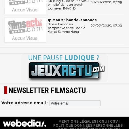
Du kung-fu de haut niveau
08/08/2026, 07:09
en relief dans un projet
tourné en IMAX 3D
Ip Man 2 : bande-annonce
Grosse baston en
08/08/2026, 07:09
perspective entre Donnie
Yen et Sammo Hung
NEWSLETTER FILMSACTU
Votre adresse email :
MENTIONS LÉGALES
|
CGU
|
CGV
|
POLITIQUE DONNÉES PERSONNELLES
|