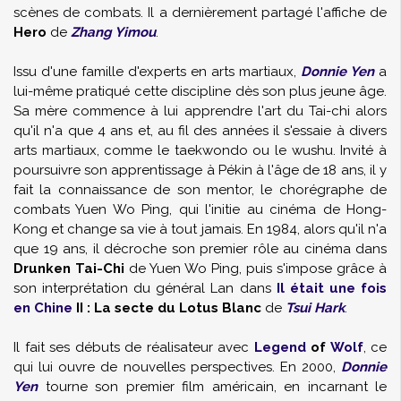
scènes de combats. Il a dernièrement partagé l'affiche de
Hero
de
Zhang Yimou
.
Issu d'une famille d'experts en arts martiaux,
Donnie Yen
a
lui-même pratiqué cette discipline dès son plus jeune âge.
Sa mère commence à lui apprendre l'art du Tai-chi alors
qu'il n'a que 4 ans et, au fil des années il s'essaie à divers
arts martiaux, comme le taekwondo ou le wushu. Invité à
poursuivre son apprentissage à Pékin à l'âge de 18 ans, il y
fait la connaissance de son mentor, le chorégraphe de
combats Yuen Wo Ping, qui l'initie au cinéma de Hong-
Kong et change sa vie à tout jamais. En 1984, alors qu'il n'a
que 19 ans, il décroche son premier rôle au cinéma dans
Drunken Tai-Chi
de Yuen Wo Ping, puis s'impose grâce à
son interprétation du général Lan dans
Il était une fois
en Chine
II : La secte du Lotus Blanc
de
Tsui Hark
.
Il fait ses débuts de réalisateur avec
Legend
of
Wolf
, ce
qui lui ouvre de nouvelles perspectives. En 2000,
Donnie
Yen
tourne son premier film américain, en incarnant le