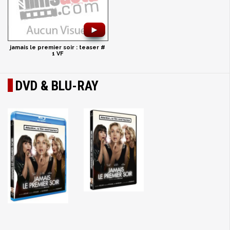
►
jamais le premier soir : teaser #
1 VF
DVD & BLU-RAY