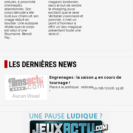
ordures, à proximité
magasin londonien,
d'entrepôts
dans le but de rendre
abandonnés. Son
le shopping aussi
corps dénudé a été
excitant que le sexe.
livré aux chiens et son
Véritable visionnaire et
visage réduit en
pionnier, il met un
bouillie. Une autopsie
point d'honneur à
révèle que ce corps
offrir un lieu magique
est celui d'une
présentant toute une
Roumaine. Benoît
série d'...
Fay...
LES DERNIÈRES NEWS
Engrenages : la saison 4 en cours de
tournage !
Place à la politique...radicale
10/08/2026, 15:18
!