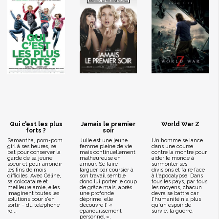
Qui c'est les plus
Jamais le premier
World War Z
forts ?
soir
Samantha, pom-pom
Julie est une jeune
Un homme se lance
girl à ses heures, se
femme pleine de vie
dans une course
bat pour conserver la
mais continuellement
contre la montre pour
garde de sa jeune
malheureuse en
aider le monde à
soeur et pour arrondir
amour. Se faire
surmonter ses
les fins de mois
larguer par coursier à
divisions et faire face
difficiles. Avec Céline,
son travail semble
à l'apocalypse. Dans
sa colocataire et
donc lui porter le coup
tous les pays, par tous
meilleure amie, elles
de grâce mais, après
les moyens, chacun
imaginent toutes les
une profonde
devra se battre car
solutions pour s'en
déprime, elle
l'humanité n'a plus
sortir – du téléphone
découvre l' «
qu'un espoir de
ro...
épanouissement
survie: la guerre.
personnel ».