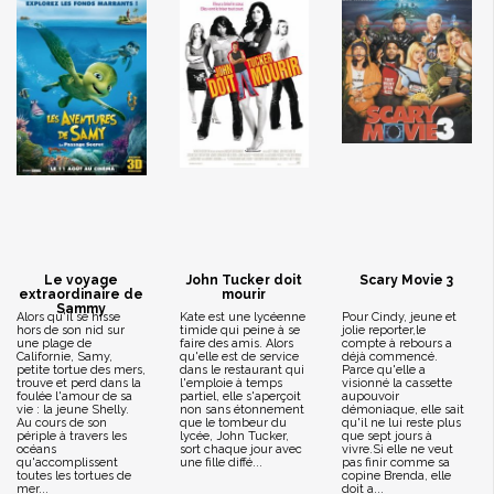
Le voyage
John Tucker doit
Scary Movie 3
extraordinaire de
mourir
Sammy
Alors qu'il se hisse
Kate est une lycéenne
Pour Cindy, jeune et
hors de son nid sur
timide qui peine à se
jolie reporter,le
une plage de
faire des amis. Alors
compte à rebours a
Californie, Samy,
qu'elle est de service
déjà commencé.
petite tortue des mers,
dans le restaurant qui
Parce qu'elle a
trouve et perd dans la
l'emploie à temps
visionné la cassette
foulée l'amour de sa
partiel, elle s'aperçoit
aupouvoir
vie : la jeune Shelly.
non sans étonnement
démoniaque, elle sait
Au cours de son
que le tombeur du
qu'il ne lui reste plus
périple à travers les
lycée, John Tucker,
que sept jours à
océans
sort chaque jour avec
vivre.Si elle ne veut
qu'accomplissent
une fille diffé...
pas finir comme sa
toutes les tortues de
copine Brenda, elle
mer...
doit a...