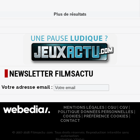
NEWSLETTER FILMSACTU
Votre adresse email :
MENTIONS LÉGALES
|
CGU
|
CGV
|
POLITIQUE DONNÉES PERSONNELLES
|
COOKIES
|
PRÉFÉRENCE COOKIES
|
CONTACT
© 2007-2026 Filmsactu .com. Tous droits réservés. Reproduction interdite sans
autorisation.
Réalisation Vitalyn