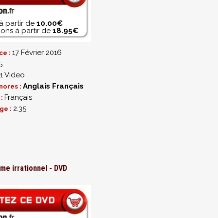
à partir de
10.00€
ons à partir de
18.95€
17 Février 2016
ce :
5
1 Video
Anglais
Français
nores :
Français
 :
2.35
ge :
e irrationnel - DVD