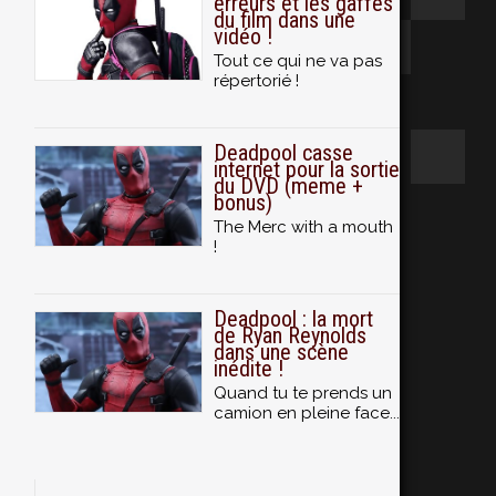
erreurs et les gaffes
du film dans une
vidéo !
Tout ce qui ne va pas
répertorié !
Deadpool casse
internet pour la sortie
du DVD (meme +
bonus)
The Merc with a mouth
!
Deadpool : la mort
de Ryan Reynolds
dans une scène
inédite !
Quand tu te prends un
camion en pleine face...