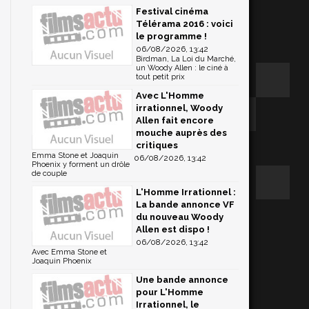
Festival cinéma
Télérama 2016 : voici
le programme !
06/08/2026, 13:42
Birdman, La Loi du Marché,
un Woody Allen : le ciné à
tout petit prix
Avec L'Homme
irrationnel, Woody
Allen fait encore
mouche auprès des
critiques
Emma Stone et Joaquin
06/08/2026, 13:42
Phoenix y forment un drôle
de couple
L'Homme Irrationnel :
La bande annonce VF
du nouveau Woody
Allen est dispo !
06/08/2026, 13:42
Avec Emma Stone et
Joaquin Phoenix
Une bande annonce
pour L'Homme
Irrationnel, le