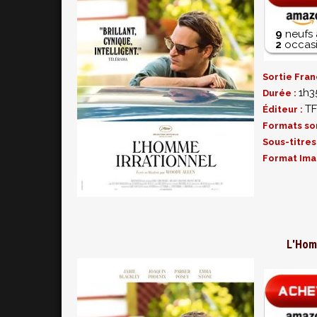
9
neufs 
2
occasi
Sortie Fran
1h3
Durée :
TF
Éditeur :
Formats so
Sous-titres
Format Ima
L'Homm