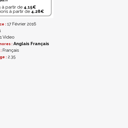
 à partir de
4.15€
ons à partir de
4.28€
17 Février 2016
ce :
1
1 Video
Anglais
Français
nores :
Français
 :
2.35
ge :