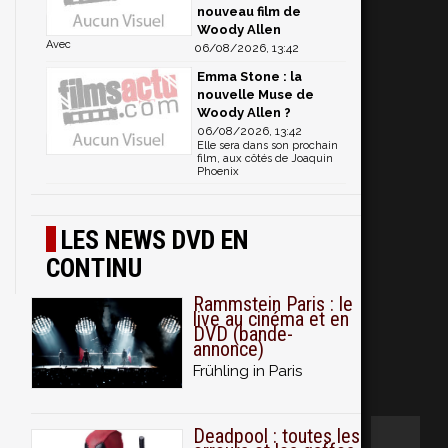
nouveau film de
Woody Allen
Avec
06/08/2026, 13:42
Emma Stone : la
nouvelle Muse de
Woody Allen ?
06/08/2026, 13:42
Elle sera dans son prochain
film, aux côtés de Joaquin
Phoenix
LES NEWS DVD EN
CONTINU
Rammstein Paris : le
live au cinéma et en
DVD (bande-
annonce)
Frühling in Paris
Deadpool : toutes les