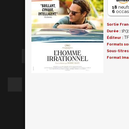
18
neufs
6
occasi
Sortie Fran
1h3
Durée :
TF
Éditeur :
Formats so
Sous-titres
Format Ima