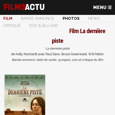
FILM
BANDE ANNONCE
PHOTOS
NEWS
CRITIQUE
DVD & BLU-RAY
Film
La dernière
piste
La dernière piste
de Kelly Reichardt avec Paul Dano, Bruce Greenwood, Will Patton
Bande annonce, date de sortie, synopsis, avis et critique du film