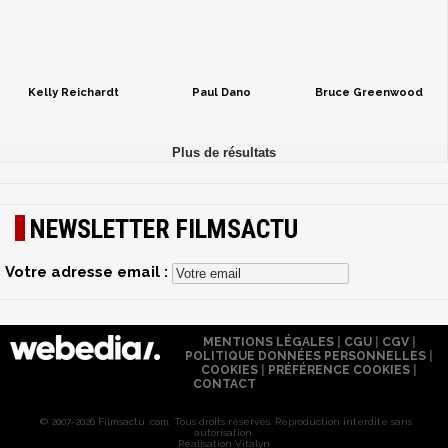
Kelly Reichardt
Paul Dano
Bruce Greenwood
NEWSLETTER FILMSACTU
Votre adresse email :
MENTIONS LÉGALES
|
CGU
|
CGV
|
POLITIQUE DONNÉES PERSONNELLES
|
COOKIES
|
PRÉFÉRENCE COOKIES
|
CONTACT
© 2007-2026 Filmsactu .com. Tous droits réservés. Reproduction interdite sans
autorisation.
Réalisation Vitalyn