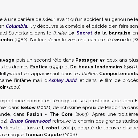
e à une carrière de skieur avant qu'un accident au genou ne l
ish
Columbia
, il y découvre la comédie et décide d'en faire so
ald Sutherland
dans le
thriller
Le
Secret
de la banquise
e
ambo
(1982), l'acteur s'oriente vers une carrière télévisuelle (
St
auvage
puis un second rôle dans
Passager 57
deux ans plu
ns les drames
Exotica
(1994) et
De beaux lendemains
(1997)
 Hollywood en apparaissant dans les
thrillers
Comportement
carne l'infâme mari d'
Ashley Judd
, et dans le film de procè
oir
(2000).
l'importance comme en témoignent ses prestations de John F.
nier dans
Below
(2002), de richissime époux de
Madonna
dan
monde, dans
Fusion - The Core
(2003). Après une troisième
02),
Bruce Greenwood
retrouve le chemin des grands studio
h
dans le futuriste
I, robot
(2004), adapté de l'oeuvre d'
Isaa
ès remarqué
Truman Capote
(2006).