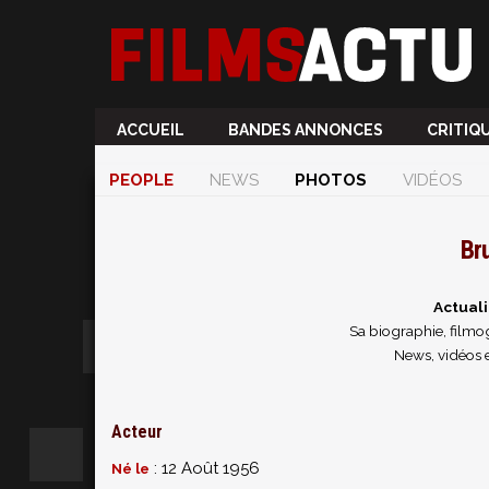
ACCUEIL
BANDES ANNONCES
CRITIQ
PEOPLE
NEWS
PHOTOS
VIDÉOS
Br
Actual
Sa biographie, filmog
News, vidéos 
Acteur
: 12 Août 1956
Né le