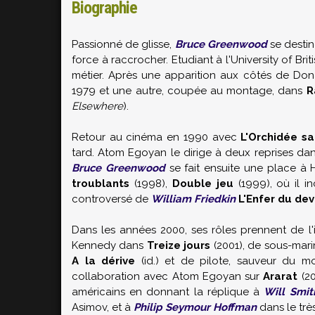
Biographie
Passionné de glisse,
Bruce Greenwood
se destin
force à raccrocher. Etudiant à l'University of Brit
métier. Après une apparition aux côtés de
Don
1979 et une autre, coupée au montage, dans
R
Elsewhere
).
Retour au cinéma en 1990 avec
L'Orchidée s
tard.
Atom Egoyan
le dirige à deux reprises da
Bruce Greenwood
se fait ensuite une place à
troublants
(1998),
Double jeu
(1999), où il in
controversé de
William Friedkin
L'Enfer du dev
Dans les années 2000, ses rôles prennent de 
Kennedy dans
Treize jours
(2001), de sous-mari
A la dérive
(id.) et de pilote, sauveur du 
collaboration avec
Atom Egoyan
sur
Ararat
(20
américains en donnant la réplique à
Will Smit
Asimov
, et à
Philip Seymour Hoffman
dans le tr