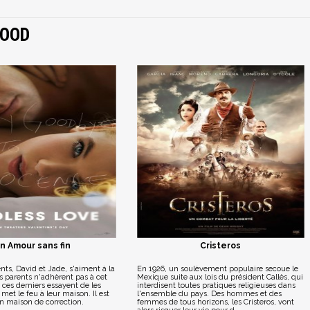
WOOD
n Amour sans fin
Cristeros
ts, David et Jade, s'aiment à la
En 1926, un soulèvement populaire secoue le
rs parents n'adhèrent pas à cet
Mexique suite aux lois du président Callès, qui
ces derniers essayent de les
interdisent toutes pratiques religieuses dans
met le feu à leur maison. Il est
l'ensemble du pays. Des hommes et des
n maison de correction.
femmes de tous horizons, les Cristeros, vont