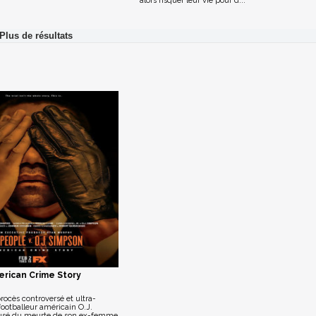
alors risquer leur vie pour d...
rican Crime Story
procès controversé et ultra-
ootballeur américain O.J.
usé du meurte de son ex-femme