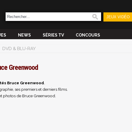
JEUX VIDÉO
UES
NEWS
SÉRIES TV
CONCOURS
DVD & BLU-RAY
uce Greenwood
ités Bruce Greenwood
.
raphie, ses premiers et derniers films.
et photos de Bruce Greenwood.