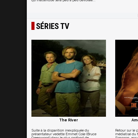
qu’inattendue sera peu à peu dévoilée...
SÉRIES TV
The River
Ame
Suite à la disparition inexpliquée du
Retour sur le 
présentateur vedette Emmet Cole (Bruce
médiatisé du f
Greenwood) dans le plus profond de
Simpson, acc