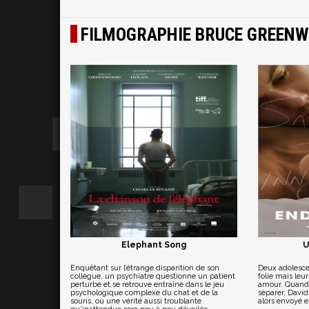
FILMOGRAPHIE BRUCE GREEN
Elephant Song
U
Enquêtant sur l’étrange disparition de son
Deux adolescen
collègue, un psychiatre questionne un patient
folie mais leu
perturbé et se retrouve entraîné dans le jeu
amour. Quand 
psychologique complexe du chat et de la
séparer, David 
souris, où une vérité aussi troublante
alors envoyé e