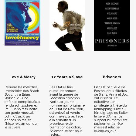
Love & Mercy
12 Years a Slave
Prisoners
Derrière les mélodies
Les États-Unis,
Dans la banlieue de
irrésistibles des Beach
quelques années
Boston, deux fillettes
Boys, il y a Brian
avant la guerre de
de 6 ans, Anna et Joy,
Wilson, qu’une
Sécession.Solomon
ont disparu. Le
enfance compliquée a
Northup, jeune
détective Loki
rendu schizophrène.
homme noir originaire
privilégie la thèse du
Paul Dano ressuscite
de l’État de New York,
kidnapping suite au
son génie musical,
est enlevé et vendu
témoignage de Keller,
John Cusack ses
comme esclave. Face
le père d'Anna. Le
années noires, et
à la cruauté d’un
suspect numéro 1 est
l’histoire d’amour qui
propriétaire de
rapidement arrêté
le sauvera.
plantation de coton,
mais est relâché
Solomon se bat pour
quelques jour...
rester...