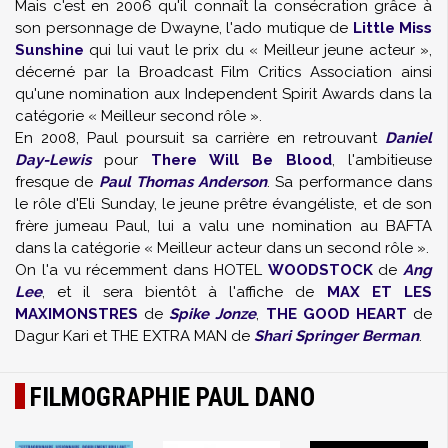
Mais c'est en 2006 qu'il connaît la consécration grâce à
son personnage de Dwayne, l'ado mutique de
Little Miss
Sunshine
qui lui vaut le prix du « Meilleur jeune acteur »,
décerné par la Broadcast Film Critics Association ainsi
qu'une nomination aux Independent Spirit Awards dans la
catégorie « Meilleur second rôle ».
En 2008, Paul poursuit sa carrière en retrouvant
Daniel
Day-Lewis
pour
There Will Be Blood
, l'ambitieuse
fresque de
Paul Thomas Anderson
. Sa performance dans
le rôle d'Eli Sunday, le jeune prêtre évangéliste, et de son
frère jumeau Paul, lui a valu une nomination au BAFTA
dans la catégorie « Meilleur acteur dans un second rôle ».
On l'a vu récemment dans HOTEL
WOODSTOCK
de
Ang
Lee
, et il sera bientôt à l'affiche de
MAX ET LES
MAXIMONSTRES
de
Spike Jonze
,
THE GOOD HEART
de
Dagur Kari et THE EXTRA MAN de
Shari Springer Berman
.
FILMOGRAPHIE PAUL DANO