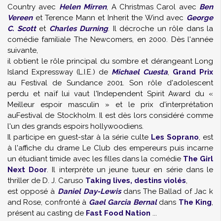
Country avec
Helen Mirren
, A Christmas Carol avec
Ben
Vereen
et Terence Mann et Inherit the Wind avec
George
C. Scott
et
Charles Durning
. Il décroche un rôle dans la
comédie familiale The Newcomers, en 2000. Dès l'année
suivante,
il obtient le rôle principal du sombre et dérangeant Long
Island Expressway (L.I.E.) de
Michael Cuesta
,
Grand Prix
au Festival de Sundance 2001. Son rôle d'adolescent
perdu et naïf lui vaut l'Independent Spirit Award du «
Meilleur espoir masculin » et le prix d'interprétation
auFestival de Stockholm. Il est dès lors considéré comme
l'un des grands espoirs hollywoodiens.
Il participe en guest-star à la série culte
Les Soprano
, est
à l'affiche du drame Le Club des empereurs puis incarne
un étudiant timide avec les filles dans la comédie
The Girl
Next Door
. Il interprète un jeune tueur en série dans le
thriller de D. J. Caruso
Taking lives, destins violés
,
est opposé à
Daniel Day-Lewis
dans The Ballad of Jac k
and Rose, confronté à
Gael Garcia Bernal
dans
The King
,
présent au casting de
Fast Food Nation
...