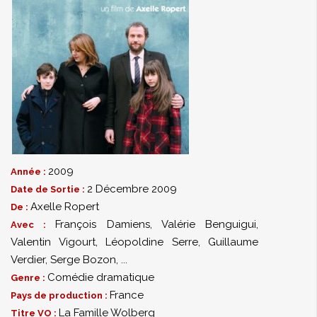
2009
Année :
2 Décembre 2009
Date de Sortie :
Axelle Ropert
De :
François Damiens
,
Valérie Benguigui
,
Avec :
Valentin Vigourt
,
Léopoldine Serre
,
Guillaume
Verdier
,
Serge Bozon
,
...
Comédie dramatique
Genre :
France
Pays de production :
La Famille Wolberg
Titre VO :