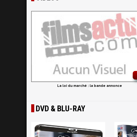
La loi du marché : la bande annonce
DVD & BLU-RAY