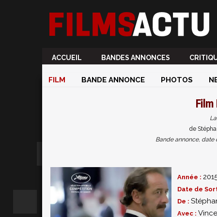
ACCUEIL
BANDES ANNONCES
CRITIQ
FILM
BANDE ANNONCE
PHOTOS
N
Film
La
de Stépha
Bande annonce, date de 
201
Année :
Date de Sort
Stéphan
De :
Vince
Avec :