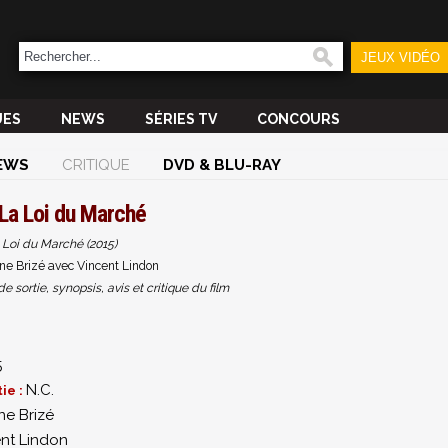
JEUX VIDÉO
UES
NEWS
SÉRIES TV
CONCOURS
EWS
CRITIQUE
DVD & BLU-RAY
La Loi du Marché
 Loi du Marché (2015)
ne Brizé avec Vincent Lindon
sortie, synopsis, avis et critique du film
5
N.C.
ie :
e Brizé
nt Lindon