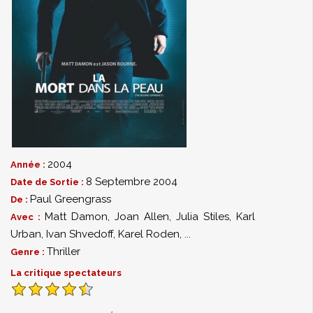
2004
Année :
8 Septembre 2004
Date de Sortie :
Paul Greengrass
De :
Matt Damon
,
Joan Allen
,
Julia Stiles
,
Karl
Avec :
Urban
,
Ivan Shvedoff
,
Karel Roden
,
...
Thriller
Genre :
La critique spectateurs