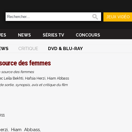
JEUX VIDÉO
UES
NEWS
SÉRIES TV
CONCOURS
EWS
CRITIQUE
DVD & BLU-RAY
 source des femmes
 source des femmes
c Leïla Bekhti, Hafsia Herzi, Hiam Abbass
sortie, synopsis, avis et critique du film
11
erzi
,
Hiam Abbass
,