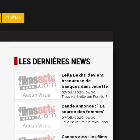
CINÉMA
LES DERNIÈRES NEWS
Leila Bekhti devient
braqueuse de
banques dans Juliette
07/08/2026, 04:00
Trouvera-t-elle son Roméo ?
Bande annonce : ''La
source des femmes''
07/08/2026, 04:00
Leïla Bekhti fait la révolution
...
Cannes 2011 : les films