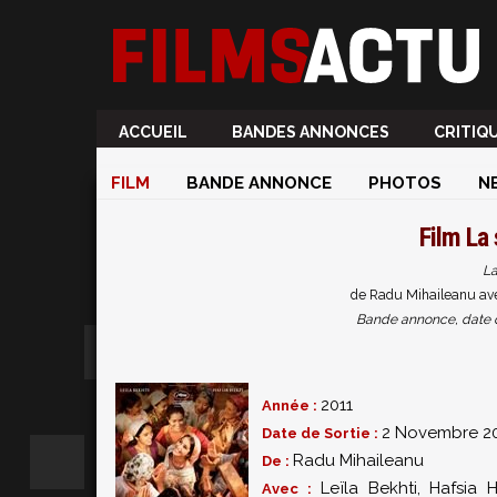
ACCUEIL
BANDES ANNONCES
CRITIQ
FILM
BANDE ANNONCE
PHOTOS
N
Film
La
La
de Radu Mihaileanu ave
Bande annonce, date de 
2011
Année :
2 Novembre 20
Date de Sortie :
Radu Mihaileanu
De :
Leïla Bekhti
,
Hafsia H
Avec :