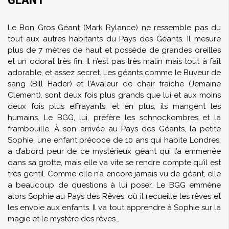
Le Bon Gros Géant (Mark Rylance) ne ressemble pas du
tout aux autres habitants du Pays des Géants. Il mesure
plus de 7 mètres de haut et possède de grandes oreilles
et un odorat très fin. Il n’est pas très malin mais tout à fait
adorable, et assez secret. Les géants comme le Buveur de
sang (Bill Hader) et l’Avaleur de chair fraîche (Jemaine
Clement), sont deux fois plus grands que lui et aux moins
deux fois plus effrayants, et en plus, ils mangent les
humains. Le BGG, lui, préfère les schnockombres et la
frambouille. À son arrivée au Pays des Géants, la petite
Sophie, une enfant précoce de 10 ans qui habite Londres,
a d’abord peur de ce mystérieux géant qui l’a emmenée
dans sa grotte, mais elle va vite se rendre compte qu’il est
très gentil. Comme elle n’a encore jamais vu de géant, elle
a beaucoup de questions à lui poser. Le BGG emmène
alors Sophie au Pays des Rêves, où il recueille les rêves et
les envoie aux enfants. Il va tout apprendre à Sophie sur la
magie et le mystère des rêves…