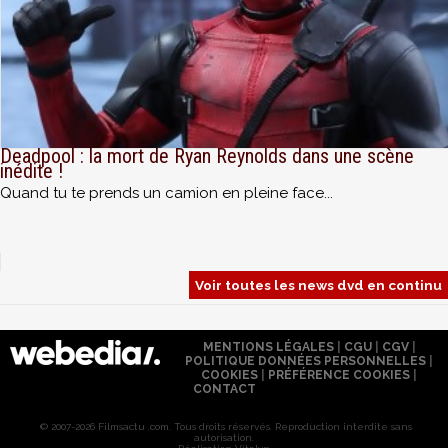
Deadpool : la mort de Ryan Reynolds dans une scène
inédite !
Quand tu te prends un camion en pleine face...
Voir toutes les news dvd en continu
MENTIONS LÉGALES
|
CGU
|
CGV
|
POLITIQUE DONNÉES PERSONNELLES
|
COOKIES
|
PRÉFÉRENCE COOKIES
|
CONTACT
© 2007-2026 Filmsactu .com. Tous droits réservés. Reproduction interdite sans
autorisation.