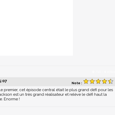
0
/
10
-
1
votes
5:07
Note :
e premier, cet épisode central était le plus grand défi pour les
ckson est un très grand réalisateur et relève le défi haut la
e. Enorme !