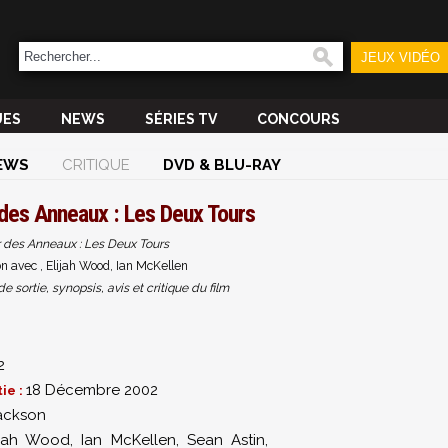
JEUX VIDÉO
UES
NEWS
SÉRIES TV
CONCOURS
EWS
CRITIQUE
DVD & BLU-RAY
des Anneaux : Les Deux Tours
 des Anneaux : Les Deux Tours
n avec , Elijah Wood, Ian McKellen
sortie, synopsis, avis et critique du film
2
18 Décembre 2002
ie :
ackson
ijah Wood
,
Ian McKellen
,
Sean Astin
,