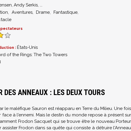
ensen
,
Andy Serkis
,
...
tion
,
Aventures
,
Drame
,
Fantastique
,
tacle
 spectateurs
États-Unis
duction :
ord of the Rings: The Two Towers
8
R DES ANNEAUX : LES DEUX TOURS
r le maléfique Sauron est réapparu en Terre du Milieu. Une fois
ir face à l'ennemi. Mais le destin du monde repose à présent sur
 notamment Frodon Sacquet qui se trouve être le nouveau Porteur
ssister Frodon dans sa quête qui consiste à détruire l'Anneau