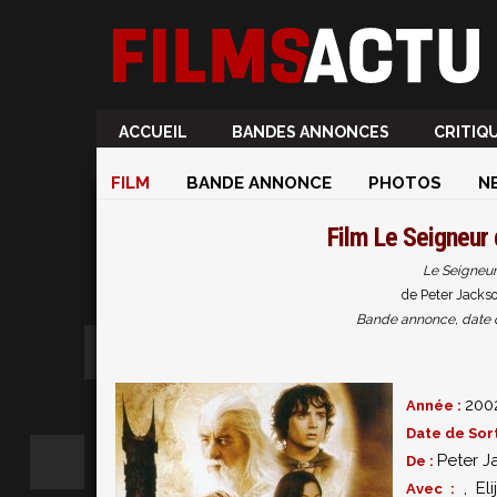
ACCUEIL
BANDES ANNONCES
CRITIQ
FILM
BANDE ANNONCE
PHOTOS
N
Film
Le Seigneur 
Le Seigneur
de Peter Jackso
Bande annonce, date de 
200
Année :
Date de Sort
Peter J
De :
,
El
Avec :