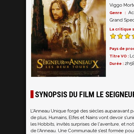
Viggo Mort
Ac
Genre :
Grand Spec
La critique
Pays de pro
L
Titre VO :
2h5
Durée :
SYNOPSIS DU FILM LE SEIGNEU
L'Anneau Unique forgé des siècles auparavant pa
de plus, Humains, Elfes et Nains vont devoir s'un
les Hobbits, invités surprises de l'aventure, et
de l'Anneau. Une Communauté s'est formée pour a