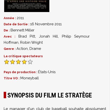
2011
Année :
16 Novembre 2011
Date de Sortie :
Bennett Miller
De :
Brad Pitt
,
Jonah Hill
,
Philip Seymour
Avec :
Hoffman
,
Robin Wright
Action
,
Drame
Genre :
La critique spectateurs
États-Unis
Pays de production :
Moneyball
Titre VO :
SYNOPSIS DU FILM LE STRATÈGE
Le manager d'un club de baseball souhaite absolument