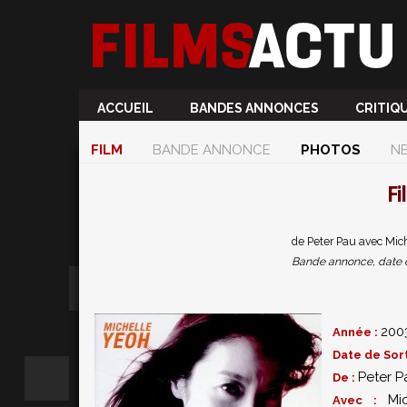
ACCUEIL
BANDES ANNONCES
CRITIQ
FILM
BANDE ANNONCE
PHOTOS
N
Fi
de Peter Pau avec Mich
Bande annonce, date de 
200
Année :
Date de Sort
Peter P
De :
Mi
Avec :