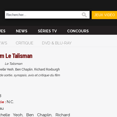
JEUX VIDÉO
UES
NEWS
SÉRIES TV
CONCOURS
EWS
CRITIQUE
DVD & BLU-RAY
lm
Le Talisman
Le Talisman
elle Yeoh, Ben Chaplin, Richard Roxburgh
sortie, synopsis, avis et critique du film
3
N.C.
ie :
au
chelle Yeoh
,
Ben Chaplin
,
Richard