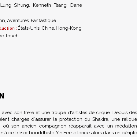
,
Lung Sihung
,
Kenneth Tsang
,
Dane
ion
,
Aventures
,
Fantastique
États-Unis, Chine, Hong-Kong
duction :
he Touch
7
AN
avec son frère et une troupe d'artistes de cirque. Depuis des
ient chargés d'assurer la protection du Shakira, une relique
jour où son ancien compagnon réapparaît avec un médaillon
 à ce trésor bouddhiste. Yin Feï se lance alors dans un périple