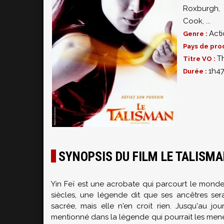
Roxburgh
Cook
,
...
Act
Genre :
Pays de pro
T
Titre VO :
1h4
Durée :
SYNOPSIS DU FILM LE TALISM
Yin Feï est une acrobate qui parcourt le monde 
siècles, une légende dit que ses ancêtres sera
sacrée, mais elle n'en croit rien. Jusqu'au 
mentionné dans la légende qui pourrait les mener