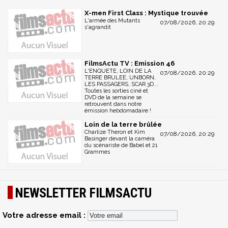
X-men First Class : Mystique trouvée
L'armée des Mutants
07/08/2026, 20:29
s'agrandit
FilmsActu TV : Emission 46
L'ENQUETE, LOIN DE LA
07/08/2026, 20:29
TERRE BRULEE, UNBORN,
LES PASSAGERS, SCAR 3D...
Toutes les sorties ciné et
DVD de la semaine se
retrouvent dans notre
émission hebdomadaire !
Loin de la terre brûlée
Charlize Theron et Kim
07/08/2026, 20:29
Basinger devant la caméra
du scénariste de Babel et 21
Grammes
NEWSLETTER FILMSACTU
Votre adresse email :