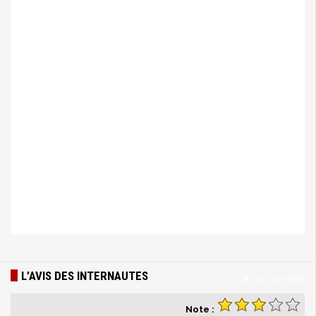
L’AVIS DES INTERNAUTES
0
/
10
-
1
votes
Note :