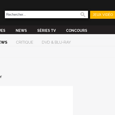
JEUX VIDÉO
UES
NEWS
SÉRIES TV
CONCOURS
EWS
CRITIQUE
DVD & BLU-RAY
r