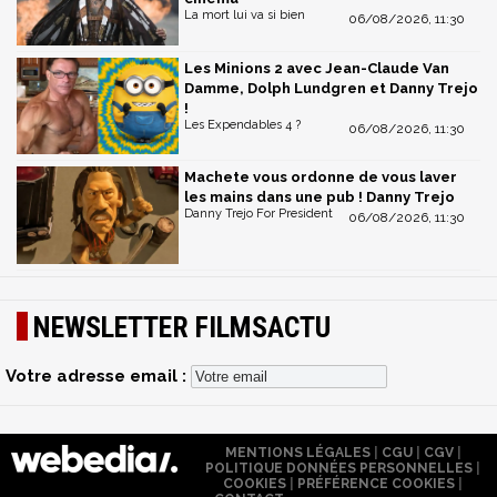
La mort lui va si bien
06/08/2026, 11:30
Les Minions 2 avec Jean-Claude Van
Damme, Dolph Lundgren et Danny Trejo
!
Les Expendables 4 ?
06/08/2026, 11:30
Machete vous ordonne de vous laver
les mains dans une pub ! Danny Trejo
Danny Trejo For President
06/08/2026, 11:30
NEWSLETTER FILMSACTU
Votre adresse email :
MENTIONS LÉGALES
|
CGU
|
CGV
|
POLITIQUE DONNÉES PERSONNELLES
|
COOKIES
|
PRÉFÉRENCE COOKIES
|