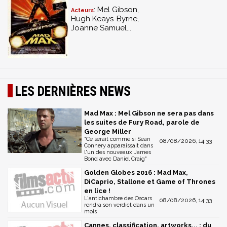
: Mel Gibson,
Acteurs
Hugh Keays-Byrne,
Joanne Samuel...
LES DERNIÈRES NEWS
Mad Max : Mel Gibson ne sera pas dans
les suites de Fury Road, parole de
George Miller
"Ce serait comme si Sean
08/08/2026, 14:33
Connery apparaissait dans
l'un des nouveaux James
Bond avec Daniel Craig"
Golden Globes 2016 : Mad Max,
DiCaprio, Stallone et Game of Thrones
en lice !
L'antichambre des Oscars
08/08/2026, 14:33
rendra son verdict dans un
mois
Cannes, classification, artworks... : du