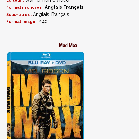
Warner Home Video
Éditeur :
Anglais
Français
Formats sonores :
Anglais, Français
Sous-titres :
2.40
Format Image :
Mad Max