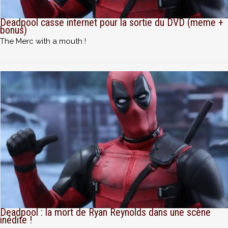
Deadpool casse internet pour la sortie du DVD (meme +
bonus)
The Merc with a mouth !
Deadpool : la mort de Ryan Reynolds dans une scène
inédite !