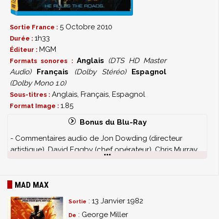
5 Octobre 2010
Sortie France :
1h33
Durée :
MGM
Éditeur :
Anglais
(DTS HD Master
Formats sonores :
Audio)
Français
(Dolby Stéréo)
Espagnol
(Dolby Mono 1.0)
Anglais, Français, Espagnol
Sous-titres :
1.85
Format Image :
Bonus du Blu-Ray
- Commentaires audio de Jon Dowding (directeur
artistique), David Eggby (chef opérateur), Chris Murray
(superviseur des effets visuels) et Tim Ridge
(documentariste spécialiste de Mad Max)
- Documentaire : “Mad Max: The Film Phenomenon”
MAD MAX
- La piste son australienne d'origine
: 13 Janvier 1982
Sortie
- Deux bandes annonces
: George Miller
De
- Spots TV