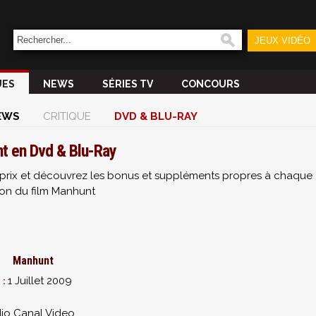
JEUX VIDÉO
UES
NEWS
SÉRIES TV
CONCOURS
EWS
CRITIQUE
DVD & BLU-RAY
t en Dvd & Blu-Ray
ur prix et découvrez les bonus et suppléments propres à chaque
ion du film Manhunt
Manhunt
1 Juillet 2009
 :
io Canal Video