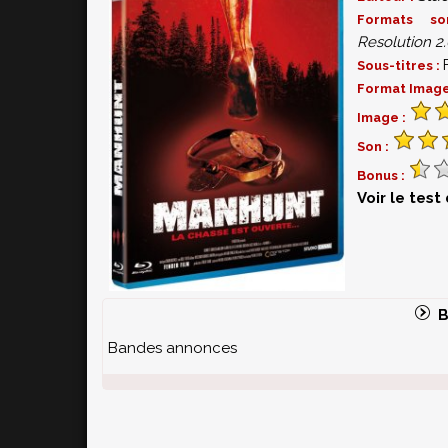
Formats s
Resolution 2.
Sous-titres :
Format Image
Image :
Son :
Bonus :
Voir le test
B
Bandes annonces