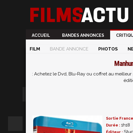
ACCUEIL
BANDES ANNONCES
CRITIQ
FILM
BANDE ANNONCE
PHOTOS
N
Manhun
: Achetez le Dvd, Blu-Ray ou coffret au meille
édit
Sortie France
1h18
Durée :
Stud
Éditeur :