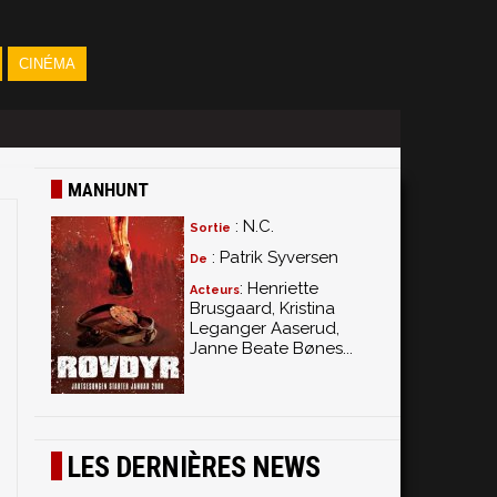
CINÉMA
MANHUNT
: N.C.
Sortie
: Patrik Syversen
De
: Henriette
Acteurs
Brusgaard, Kristina
Leganger Aaserud,
Janne Beate Bønes...
LES DERNIÈRES NEWS