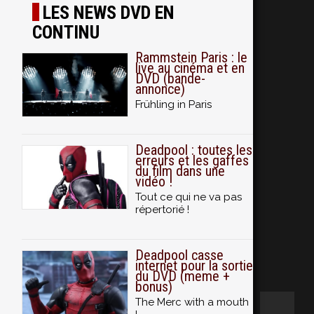
LES NEWS DVD EN
CONTINU
Rammstein Paris : le
live au cinéma et en
DVD (bande-
annonce)
Frühling in Paris
Deadpool : toutes les
erreurs et les gaffes
du film dans une
vidéo !
Tout ce qui ne va pas
répertorié !
Deadpool casse
internet pour la sortie
du DVD (meme +
bonus)
The Merc with a mouth