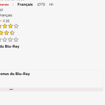
Français
(DTS Hi-
onores :
0)
Français
2.35
 :
 du Blu-Ray
onus du Blu-Ray