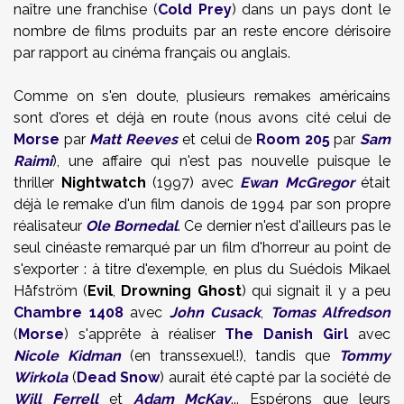
naître une franchise (
Cold Prey
) dans un pays dont le
nombre de films produits par an reste encore dérisoire
par rapport au cinéma français ou anglais.
Comme on s'en doute, plusieurs remakes américains
sont d'ores et déjà en route (nous avons cité celui de
Morse
par
Matt Reeves
et celui de
Room 205
par
Sam
Raimi
), une affaire qui n'est pas nouvelle puisque le
thriller
Nightwatch
(1997) avec
Ewan McGregor
était
déjà le remake d'un film danois de 1994 par son propre
réalisateur
Ole Bornedal
. Ce dernier n'est d'ailleurs pas le
seul cinéaste remarqué par un film d'horreur au point de
s'exporter : à titre d'exemple, en plus du Suédois Mikael
Håfström (
Evil
,
Drowning Ghost
) qui signait il y a peu
Chambre 1408
avec
John Cusack
,
Tomas Alfredson
(
Morse
) s'apprête à réaliser
The Danish Girl
avec
Nicole Kidman
(en transsexuel!), tandis que
Tommy
Wirkola
(
Dead Snow
) aurait été capté par la société de
Will Ferrell
et
Adam McKay
... Espérons que leurs