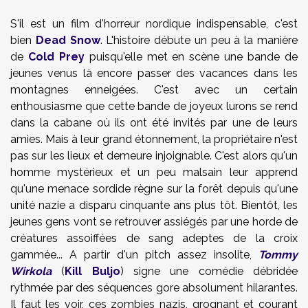
S'il est un film d'horreur nordique indispensable, c'est
bien
Dead Snow
. L'histoire débute un peu à la manière
de
Cold Prey
puisqu'elle met en scène une bande de
jeunes venus là encore passer des vacances dans les
montagnes enneigées. C'est avec un certain
enthousiasme que cette bande de joyeux lurons se rend
dans la cabane où ils ont été invités par une de leurs
amies. Mais à leur grand étonnement, la propriétaire n'est
pas sur les lieux et demeure injoignable. C'est alors qu'un
homme mystérieux et un peu malsain leur apprend
qu'une menace sordide règne sur la forêt depuis qu'une
unité nazie a disparu cinquante ans plus tôt. Bientôt, les
jeunes gens vont se retrouver assiégés par une horde de
créatures assoiffées de sang adeptes de la croix
gammée... A partir d'un pitch assez insolite,
Tommy
Wirkola
(
Kill Buljo
) signe une comédie débridée
rythmée par des séquences gore absolument hilarantes.
Il faut les voir, ces zombies nazis, grognant et courant