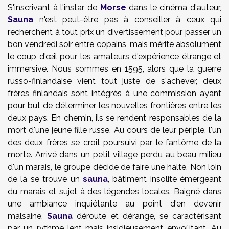
S'inscrivant à l'instar de
Morse
dans le cinéma d'auteur,
Sauna
n'est peut-être pas à conseiller à ceux qui
recherchent à tout prix un divertissement pour passer un
bon vendredi soir entre copains, mais mérite absolument
le coup d'œil pour les amateurs d'expérience étrange et
immersive. Nous sommes en 1595, alors que la guerre
russo-finlandaise vient tout juste de s'achever, deux
frères finlandais sont intégrés à une commission ayant
pour but de déterminer les nouvelles frontières entre les
deux pays. En chemin, ils se rendent responsables de la
mort d'une jeune fille russe. Au cours de leur périple, l'un
des deux frères se croit poursuivi par le fantôme de la
morte. Arrivé dans un petit village perdu au beau milieu
d'un marais, le groupe décide de faire une halte. Non loin
de là se trouve un
sauna
, bâtiment insolite émergeant
du marais et sujet à des légendes locales. Baigné dans
une ambiance inquiétante au point d'en devenir
malsaine,
Sauna
déroute et dérange, se caractérisant
par un rythme lent mais insidieusement envoûtant. Au