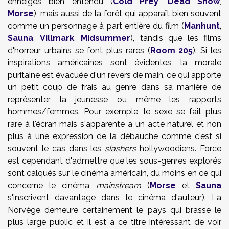
enneigés bien entendu (
Cold Prey
,
Dead Snow
,
Morse
), mais aussi de la forêt qui apparaît bien souvent
comme un personnage à part entière du film (
Manhunt
,
Sauna
,
Villmark
,
Midsummer
), tandis que les films
d'horreur urbains se font plus rares (
Room 205
). Si les
inspirations américaines sont évidentes, la morale
puritaine est évacuée d'un revers de main, ce qui apporte
un petit coup de frais au genre dans sa manière de
représenter la jeunesse ou même les rapports
hommes/femmes. Pour exemple, le sexe se fait plus
rare à l'écran mais s'apparente à un acte naturel et non
plus à une expression de la débauche comme c'est si
souvent le cas dans les
slashers
hollywoodiens. Force
est cependant d'admettre que les sous-genres explorés
sont calqués sur le cinéma américain, du moins en ce qui
concerne le cinéma
mainstream
(
Morse
et
Sauna
s'inscrivent davantage dans le cinéma d'auteur). La
Norvège demeure certainement le pays qui brasse le
plus large public et il est à ce titre intéressant de voir