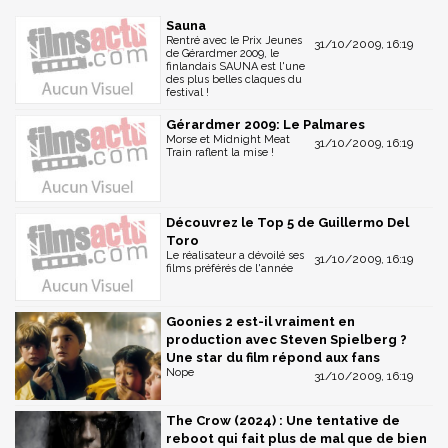
Sauna
Rentré avec le Prix Jeunes
31/10/2009, 16:19
de Gérardmer 2009, le
finlandais SAUNA est l'une
des plus belles claques du
festival !
Gérardmer 2009: Le Palmares
Morse et Midnight Meat
31/10/2009, 16:19
Train raflent la mise !
Découvrez le Top 5 de Guillermo Del
Toro
Le réalisateur a dévoilé ses
31/10/2009, 16:19
films préférés de l'année
Goonies 2 est-il vraiment en
production avec Steven Spielberg ?
Une star du film répond aux fans
Nope
31/10/2009, 16:19
The Crow (2024) : Une tentative de
reboot qui fait plus de mal que de bien