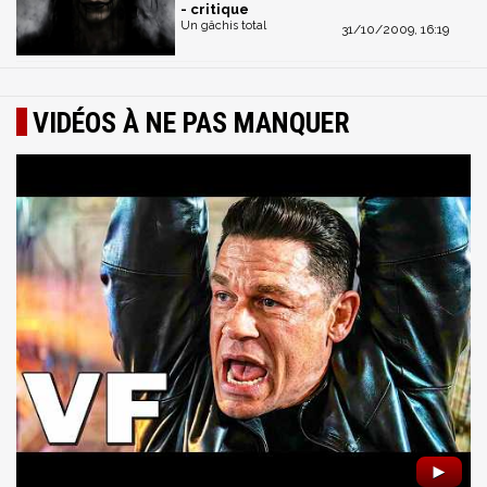
- critique
Un gâchis total
31/10/2009, 16:19
VIDÉOS À NE PAS MANQUER
►