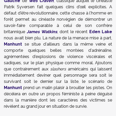
Gauche
de
Wes Craven
, classique auquel le cinéaste
Patrik Syversen fait quelques clins d'œil explicites. A
défaut d'être révolutionnaire, cette chasse à l'homme en
forêt permet au cinéaste norvégien de démontrer un
savoir-faire comparable à celui de son confrère
britannique
James Watkins
, dont le récent
Eden Lake
nous avait bien plu. La nature de la menace mise à part,
Manhunt
se situe d'ailleurs dans la même veine et
comporte quelques belles montées d'adrénaline,
agrémentées d'explosions de violence viscérales et
sadiques, sur le plan physique comme moral. Ajoutons
que contrairement aux
slashers
américains qui laissent
immédiatement deviner quel personnage sera soit le
survivant soit le dernier sur la liste, le scénario de
Manhunt
prend un malin plaisir à brouiller les pistes. On
décèlera en outre un propos féministe à peine déguisé
dans la manière dont les caractères des victimes se
révèlent au grand jour en situation de survie.