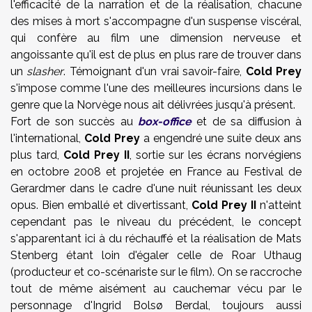
l'efficacité de la narration et de la réalisation, chacune
des mises à mort s'accompagne d'un suspense viscéral,
qui confère au film une dimension nerveuse et
angoissante qu'il est de plus en plus rare de trouver dans
un
slasher
. Témoignant d'un vrai savoir-faire,
Cold Prey
s'impose comme l'une des meilleures incursions dans le
genre que la Norvège nous ait délivrées jusqu'à présent.
Fort de son succès au
box-office
et de sa diffusion à
l'international,
Cold Prey
a engendré une suite deux ans
plus tard,
Cold Prey
II
, sortie sur les écrans norvégiens
en octobre 2008 et projetée en France au Festival de
Gerardmer dans le cadre d'une nuit réunissant les deux
opus. Bien emballé et divertissant,
Cold Prey
II
n'atteint
cependant pas le niveau du précédent, le concept
s'apparentant ici à du réchauffé et la réalisation de
Mats
Stenberg
étant loin d'égaler celle de
Roar Uthaug
(producteur et co-scénariste sur le film). On se raccroche
tout de même aisément au cauchemar vécu par le
personnage d'
Ingrid Bolsø Berdal
, toujours aussi