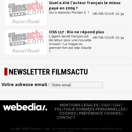
Quel a été l'acteur français le mieux
payé en 2009 ?
Qui a répondu Nicolas S. ?
08/08/2026, 01:34
OSS 117 : Rio ne répond plus
L'agent secret français est
08/08/2026, 01:34
de retour pour une nouvelle
mission ! La magie du
premier film est-elle intacte
?
NEWSLETTER FILMSACTU
Votre adresse email :
MENTIONS LÉGALES
|
CGU
|
CGV
|
POLITIQUE DONNÉES PERSONNELLES
|
COOKIES
|
PRÉFÉRENCE COOKIES
|
CONTACT
© 2007-2026 Filmsactu .com. Tous droits réservés. Reproduction interdite sans
autorisation.