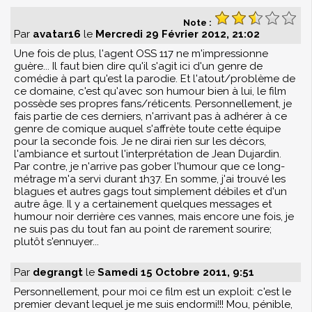
Note :
Par
avatar16
le
Mercredi 29 Février 2012, 21:02
Une fois de plus, l'agent OSS 117 ne m'impressionne
guère... Il faut bien dire qu'il s'agit ici d'un genre de
comédie à part qu'est la parodie. Et l'atout/problème de
ce domaine, c'est qu'avec son humour bien à lui, le film
possède ses propres fans/réticents. Personnellement, je
fais partie de ces derniers, n'arrivant pas à adhérer à ce
genre de comique auquel s'affrète toute cette équipe
pour la seconde fois. Je ne dirai rien sur les décors,
l'ambiance et surtout l'interprétation de Jean Dujardin.
Par contre, je n'arrive pas gober l'humour que ce long-
métrage m'a servi durant 1h37. En somme, j'ai trouvé les
blagues et autres gags tout simplement débiles et d'un
autre âge. Il y a certainement quelques messages et
humour noir derrière ces vannes, mais encore une fois, je
ne suis pas du tout fan au point de rarement sourire;
plutôt s'ennuyer...
Par
degrangt
le
Samedi 15 Octobre 2011, 9:51
Personnellement, pour moi ce film est un exploit: c'est le
premier devant lequel je me suis endormi!!! Mou, pénible,