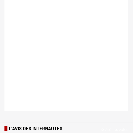
L’AVIS DES INTERNAUTES
0
/
10
-
4
votes