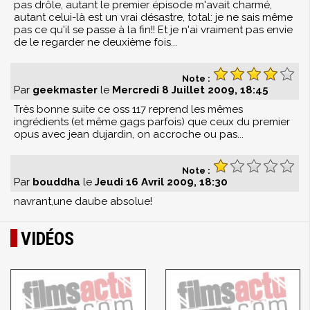
pas drôle, autant le premier épisode m'avait charmé,
autant celui-là est un vrai désastre, total: je ne sais même
pas ce qu'il se passe à la fin!! Et je n'ai vraiment pas envie
de le regarder ne deuxième fois...
Note :
Par
geekmaster
le
Mercredi 8 Juillet 2009, 18:45
Très bonne suite ce oss 117 reprend les mêmes
ingrédients (et même gags parfois) que ceux du premier
opus avec jean dujardin, on accroche ou pas...
Note :
Par
bouddha
le
Jeudi 16 Avril 2009, 18:30
navrant,une daube absolue!
VIDÉOS