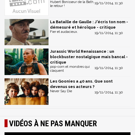
Hubert Bonisseur de la Bath,
19/11/2014, 11:30
le retour !
La Bataille de Gaulle : J'écris ton nom -
démesuré et héroïque - critique
Fier et audacieux.
19/11/2014, 11:30
Jurassic World Renaissance : un
blockbuster nostalgique mais bancal -
critique
pop-corn et monstres qui
19/11/2014, 11:30
claquent
Les Goonies a 40 ans. Que sont
devenus ses acteurs ?
Never Say Die
19/11/2014, 11:30
VIDÉOS À NE PAS MANQUER