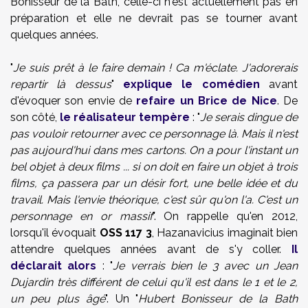
Bonisseur de la Bath, celle-ci n'est actuellement pas en
préparation et elle ne devrait pas se tourner avant
quelques années.
"
Je suis prêt à le faire demain !
Ca m'éclate. J'adorerais
repartir là dessus
"
explique le comédien
avant
d'évoquer son envie de
refaire un Brice de Nice
. De
son côté,
le réalisateur tempère
: "
Je serais dingue de
pas vouloir retourner avec ce personnage là. Mais il n'est
pas aujourd'hui dans mes cartons. On a pour l'instant un
bel objet à deux films ... si on doit en faire un objet à trois
films, ça passera par un désir fort, une belle idée et du
travail. Mais l'envie théorique, c'est sûr qu'on l'a. C'est un
personnage en or massif
". On rappelle qu'en 2012,
lorsqu'il évoquait
OSS 117 3
, Hazanavicius imaginait bien
attendre quelques années avant de s'y coller.
Il
déclarait alors
: "
Je verrais bien le 3 avec un Jean
Dujardin très différent de celui qu'il est dans le 1 et le 2,
un peu plus âgé
". Un "
Hubert Bonisseur de la Bath