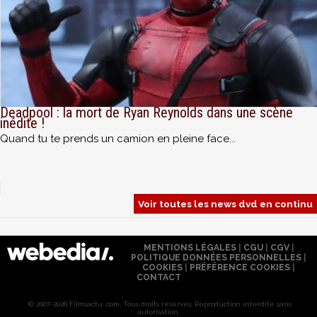
Deadpool : la mort de Ryan Reynolds dans une scène
inédite !
Quand tu te prends un camion en pleine face...
Voir toutes les news dvd en continu
MENTIONS LÉGALES
|
CGU
|
CGV
|
POLITIQUE DONNÉES PERSONNELLES
|
COOKIES
|
PRÉFÉRENCE COOKIES
|
CONTACT
© 2007-2026 Filmsactu .com. Tous droits réservés. Reproduction interdite sans
autorisation.