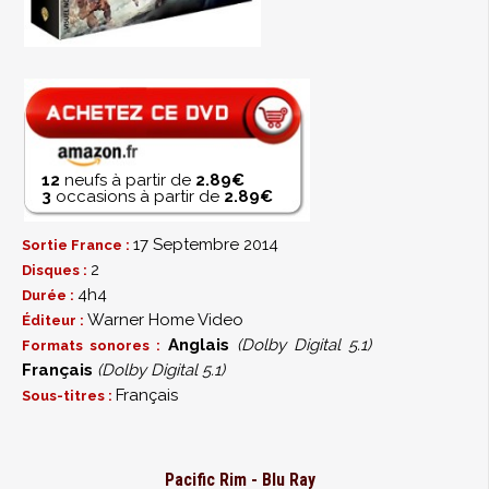
12
neufs à partir de
2.89€
3
occasions à partir de
2.89€
17 Septembre 2014
Sortie France :
2
Disques :
4h4
Durée :
Warner Home Video
Éditeur :
Anglais
(Dolby Digital 5.1)
Formats sonores :
Français
(Dolby Digital 5.1)
Français
Sous-titres :
Pacific Rim - Blu Ray