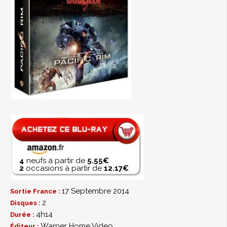
4
neufs à partir de
5.55€
2
occasions à partir de
12.17€
17 Septembre 2014
Sortie France :
2
Disques :
4h14
Durée :
Warner Home Video
Éditeur :