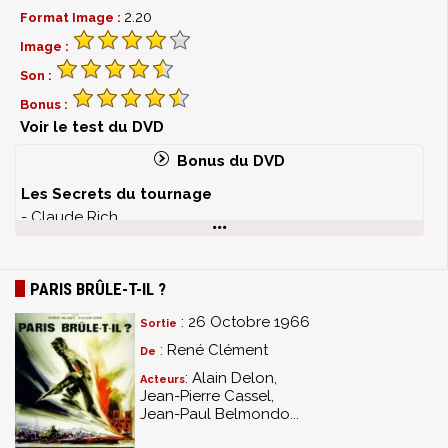
2.20
Format Image :
Image :
Son :
Bonus :
Voir le test du DVD
Bonus du DVD
Les Secrets du tournage
- Claude Rich
- Michel Wyn, assistant réalisateur
Le Contexte historique
PARIS BRÛLE-T-IL ?
- Dominique Lapierre, co-auteur du livre Paris brûle-t-il ?
: 26 Octobre 1966
Sortie
- Vladimir Trouplin, conservateur du musée de l’Ordre
: René Clément
De
de la Libération de Paris
: Alain Delon,
Acteurs
Jean-Pierre Cassel,
Le film dans l’œuvre de René Clément
Jean-Paul Belmondo...