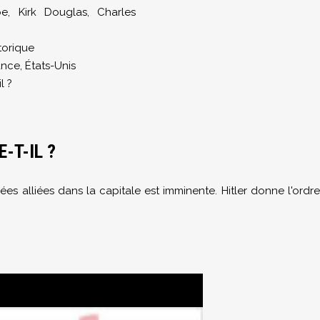
be
,
Kirk Douglas
,
Charles
storique
ance, États-Unis
l ?
-T-IL ?
es alliées dans la capitale est imminente. Hitler donne l'ordre