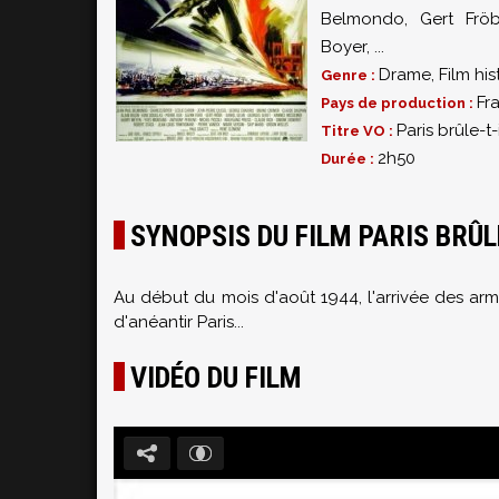
Belmondo
,
Gert Frö
Boyer
,
...
Drame
,
Film hi
Genre :
Fr
Pays de production :
Paris brûle-t-i
Titre VO :
2h50
Durée :
SYNOPSIS DU FILM PARIS BRÛLE
Au début du mois d'août 1944, l'arrivée des armé
d'anéantir Paris...
VIDÉO DU FILM