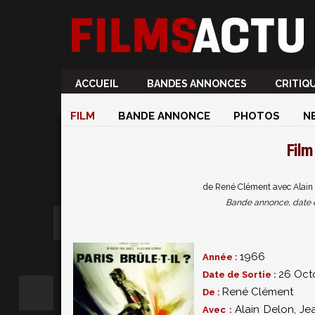
ACCUEIL
BANDES ANNONCES
CRITIQ
FILM
BANDE ANNONCE
PHOTOS
N
Fil
de René Clément avec Alain 
Bande annonce, date de 
1966
Année :
26 Oct
Date de Sortie :
René Clément
De :
Alain Delon
,
Je
Avec :