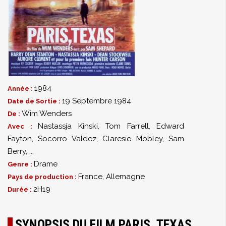
1984
Année :
19 Septembre 1984
Date de Sortie :
Wim Wenders
De :
Nastassja Kinski
,
Tom Farrell
,
Edward
Avec :
Fayton
,
Socorro Valdez
,
Claresie Mobley
,
Sam
Berry
,
...
Drame
Genre :
France, Allemagne
Pays de production :
2H19
Durée :
SYNOPSIS DU FILM PARIS, TEXAS