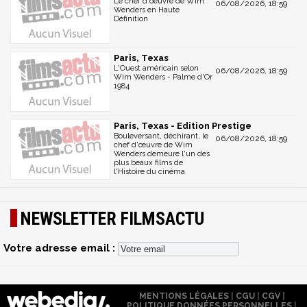
Le chef d'oeuvre de Wim
06/08/2026, 18:59
Wenders en Haute
Définition
Paris, Texas
L'Ouest américain selon
06/08/2026, 18:59
Wim Wenders - Palme d'Or
1984
Paris, Texas - Edition Prestige
Bouleversant, déchirant, le
06/08/2026, 18:59
chef d'œuvre de Wim
Wenders demeure l'un des
plus beaux films de
l'Histoire du cinéma
NEWSLETTER FILMSACTU
Votre adresse email :
MENTIONS LÉGALES
|
CGU
|
CGV
|
POLITIQUE DONNÉES PERSONNELLES
|