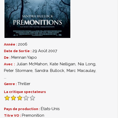
2006
Année :
29 Août 2007
Date de Sortie :
Mennan Yapo
De :
Julian McMahon
,
Kate Nelligan
,
Nia Long
,
Avec :
Peter Stormare
,
Sandra Bullock
,
Marc Macaulay
,
...
Thriller
Genre :
La critique spectateurs
États-Unis
Pays de production :
Premonition
Titre VO :