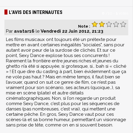
L’AVIS DES INTERNAUTES
0
/
10
-
1
votes
Note :
Par
avatar16
le
Vendredi 22 Juin 2012, 21:23
Les films musicaux ont toujours été un prétexte pour
mettre en avant certaines inégalités "sociales", sans pour
autant avoir peur de la surdose de clichés. Et sur ce
point, Sexy Dance explose tous ses concurrents !
Rarement la frontière entre jeunes riches et jeunes du
ghetto n’a été si appuyée, si grotesque, si… bah si « cliché
» ! Et que dire du casting à part, bien évidemment que ça
ne vole pas haut ? Mais en même temps, il faut bien se
l’avouer, quand on suit ce genre de film, ce n’est pas
vraiment pour son scénario, ses acteurs (quoique…), sa
mise en scène (plate) et autre détails
cinématographiques. Non, si l’on regarde un produit
comme Sexy Dance, c’est plus pour les séquences de
danses (pas nombreuses, c’est vrai), qui mettent une
certaine pêche. En gros, Sexy Dance vaut pour ces
scènes-là et sa bonne humeur, permettant un visionnage
sans prise de tête, comme on en si souvent besoin.