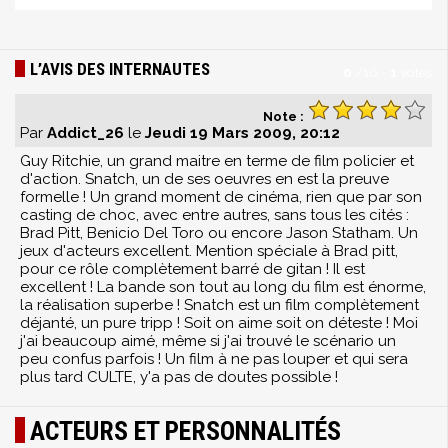
L’AVIS DES INTERNAUTES
0
/
10
-
1
votes
Note :
Par
Addict_26
le
Jeudi 19 Mars 2009, 20:12
Guy Ritchie, un grand maitre en terme de film policier et
d'action. Snatch, un de ses oeuvres en est la preuve
formelle ! Un grand moment de cinéma, rien que par son
casting de choc, avec entre autres, sans tous les cités :
Brad Pitt, Benicio Del Toro ou encore Jason Statham. Un
jeux d'acteurs excellent. Mention spéciale à Brad pitt,
pour ce rôle complètement barré de gitan ! Il est
excellent ! La bande son tout au long du film est énorme,
la réalisation superbe ! Snatch est un film complètement
déjanté, un pure tripp ! Soit on aime soit on déteste ! Moi
j'ai beaucoup aimé, même si j'ai trouvé le scénario un
peu confus parfois ! Un film à ne pas louper et qui sera
plus tard CULTE, y'a pas de doutes possible !
ACTEURS ET PERSONNALITÉS