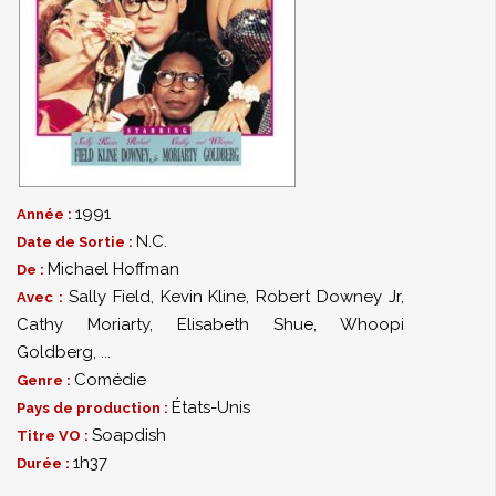
1991
Année :
N.C.
Date de Sortie :
Michael Hoffman
De :
Sally Field
,
Kevin Kline
,
Robert Downey Jr
,
Avec :
Cathy Moriarty
,
Elisabeth Shue
,
Whoopi
Goldberg
,
...
Comédie
Genre :
États-Unis
Pays de production :
Soapdish
Titre VO :
1h37
Durée :