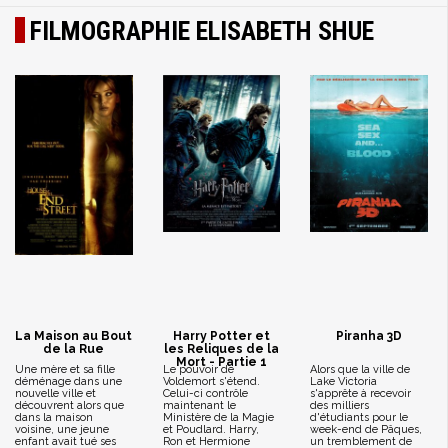
FILMOGRAPHIE ELISABETH SHUE
La Maison au Bout
Harry Potter et
Piranha 3D
de la Rue
les Reliques de la
Mort - Partie 1
Une mère et sa fille
Le pouvoir de
Alors que la ville de
déménage dans une
Voldemort s'étend.
Lake Victoria
nouvelle ville et
Celui-ci contrôle
s'apprête à recevoir
découvrent alors que
maintenant le
des milliers
dans la maison
Ministère de la Magie
d'étudiants pour le
voisine, une jeune
et Poudlard. Harry,
week-end de Pâques,
enfant avait tué ses
Ron et Hermione
un tremblement de