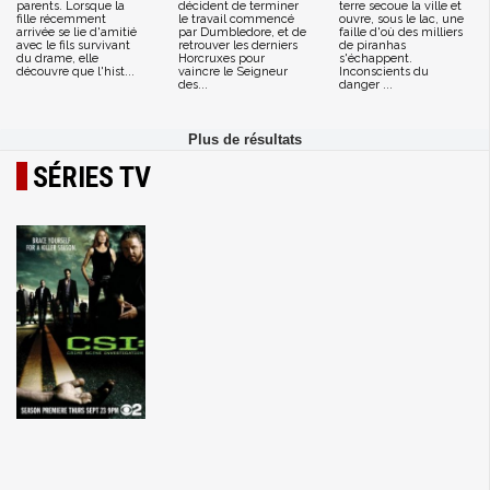
parents. Lorsque la
décident de terminer
terre secoue la ville et
fille récemment
le travail commencé
ouvre, sous le lac, une
arrivée se lie d'amitié
par Dumbledore, et de
faille d'où des milliers
avec le fils survivant
retrouver les derniers
de piranhas
du drame, elle
Horcruxes pour
s'échappent.
découvre que l'hist...
vaincre le Seigneur
Inconscients du
des...
danger ...
SÉRIES TV