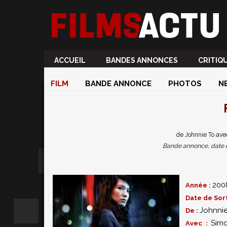
ACCUEIL
BANDES ANNONCES
CRITIQ
FILM
BANDE ANNONCE
PHOTOS
N
de Johnnie To ave
Bande annonce, date de 
200
Année :
Date de Sort
Johnnie
De :
Sim
Avec :