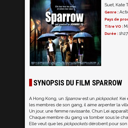
Suet
,
Kate T
Act
Genre :
Pays de pro
M
Titre VO :
1h27
Durée :
SYNOPSIS DU FILM SPARROW
A Hong Kong, un
Sparrow
est un
pickpocket
. Kei
les membres de son gang, il aime arpenter la vill
Un jour, une femme ravissante, Chun Lei apparaît 
Chaque membre du gang va tomber sous le charm
Elle veut que les
pickpockets
dérobent pour son 