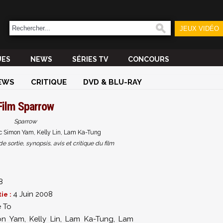
JEUX VIDÉO
UES
NEWS
SÉRIES TV
CONCOURS
EWS
CRITIQUE
DVD & BLU-RAY
Film
Sparrow
Sparrow
c Simon Yam, Kelly Lin, Lam Ka-Tung
sortie, synopsis, avis et critique du film
8
4 Juin 2008
ie :
 To
on Yam
,
Kelly Lin
,
Lam Ka-Tung
,
Lam