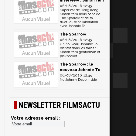
Interview : Simon Yam
06/08/2026, 12:45
Superstar de Hong Kong,
Simon Yam nous parle de
The Sparrow et de sa
fructueuse collaboration
avec Johnnie To.
The Sparrow
06/08/2026, 12:45
Un nouveau Johnnie To
bientôt dans les salles :
Simon Yam gentleman et
pickpocket...
The Sparrow : le
nouveau Johnnie To
06/08/2026, 12:45
No Johnny Depp inside
NEWSLETTER FILMSACTU
c
Votre adresse email :