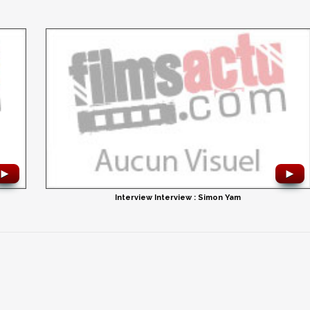
►
►
Interview Interview : Simon Yam