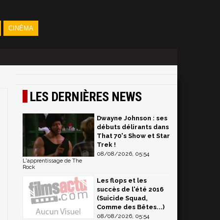
CINÉMA
LES DERNIÈRES NEWS
Dwayne Johnson : ses
débuts délirants dans
That 70's Show et Star
Trek !
08/08/2026, 05:54
L'apprentissage de The
Rock
Les flops et les
succès de l'été 2016
(Suicide Squad,
Comme des Bêtes...)
08/08/2026, 05:54