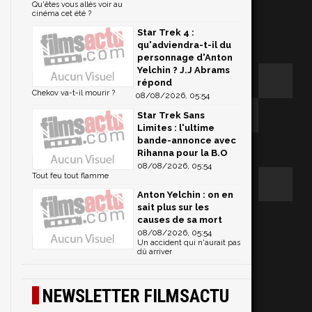
Qu'êtes vous allés voir au
cinéma cet été ?
Star Trek 4 :
qu'adviendra-t-il du
personnage d'Anton
Yelchin ? J.J Abrams
répond
Chekov va-t-il mourir ?
08/08/2026, 05:54
Star Trek Sans
Limites : l'ultime
bande-annonce avec
Rihanna pour la B.O
08/08/2026, 05:54
Tout feu tout flamme
Anton Yelchin : on en
sait plus sur les
causes de sa mort
08/08/2026, 05:54
Un accident qui n'aurait pas
dû arriver
NEWSLETTER FILMSACTU