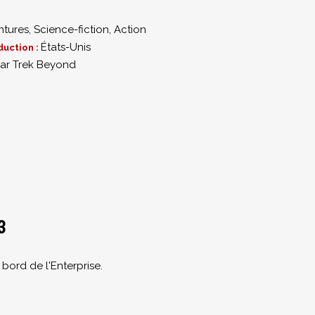
ntures
,
Science-fiction
,
Action
États-Unis
duction :
tar Trek Beyond
3
bord de l'Enterprise.