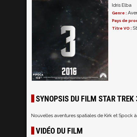
Idris Elba
Ave
Genre :
Pays de pro
S
Titre VO :
SYNOPSIS DU FILM STAR TREK 
Nouvelles aventures spatiales de Kirk et Spock à 
VIDÉO DU FILM