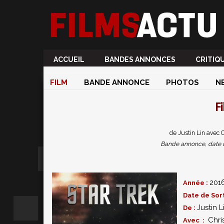
ACCUEIL
BANDES ANNONCES
CRITIQ
FILM
BANDE ANNONCE
PHOTOS
N
F
de Justin Lin avec 
Bande annonce, date de 
201
Année :
Date de Sort
Justin L
De :
Chri
Avec :