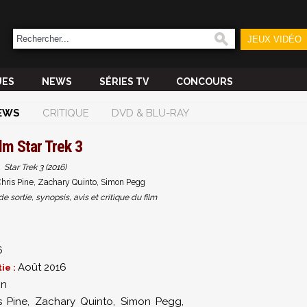
JEUX VIDÉO
UES
NEWS
SÉRIES TV
CONCOURS
EWS
CRITIQUE
DVD & BLU-RAY
ilm
Star Trek 3
Star Trek 3 (2016)
Chris Pine, Zachary Quinto, Simon Pegg
sortie, synopsis, avis et critique du film
6
Août 2016
ie :
in
s Pine
,
Zachary Quinto
,
Simon Pegg
,