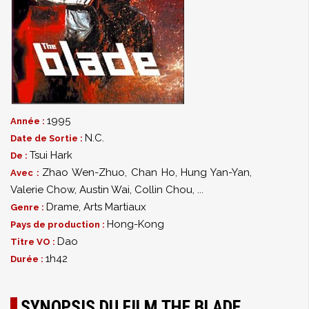
1995
Année :
N.C.
Date de Sortie :
Tsui Hark
De :
Zhao Wen-Zhuo
,
Chan Ho
,
Hung Yan-Yan
,
Avec :
Valerie Chow
,
Austin Wai
,
Collin Chou
,
...
Drame
,
Arts Martiaux
Genre :
Hong-Kong
Pays de production :
Dao
Titre VO :
1h42
Durée :
SYNOPSIS DU FILM THE BLADE