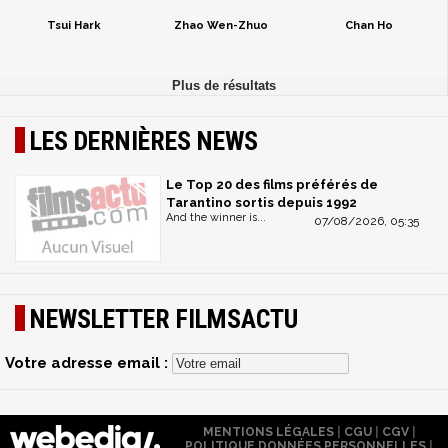
Tsui Hark
Zhao Wen-Zhuo
Chan Ho
LES DERNIÈRES NEWS
Le Top 20 des films préférés de
Tarantino sortis depuis 1992
And the winner is...
07/08/2026, 05:35
NEWSLETTER FILMSACTU
Votre adresse email :
MENTIONS LÉGALES
|
CGU
|
CGV
|
POLITIQUE DONNÉES PERSONNELLES
|