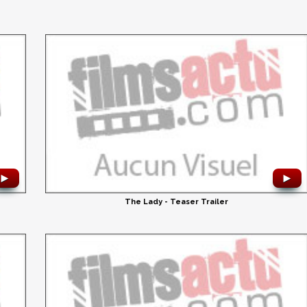
►
►
The Lady - Teaser Trailer