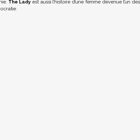
nie.
The Lady
est aussi l’histoire d’une femme devenue l’un de
ocratie.