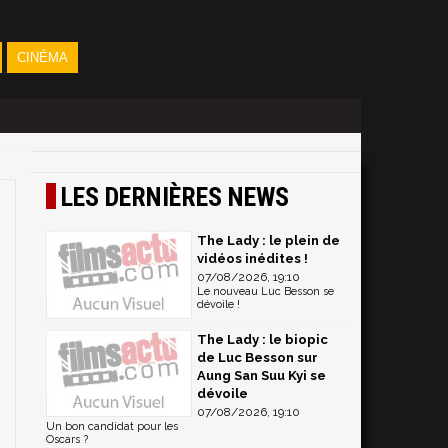
CINÉMA
LES DERNIÈRES NEWS
The Lady : le plein de
vidéos inédites !
07/08/2026, 19:10
Le nouveau Luc Besson se
dévoile !
The Lady : le biopic
de Luc Besson sur
Aung San Suu Kyi se
dévoile
07/08/2026, 19:10
Un bon candidat pour les
Oscars ?