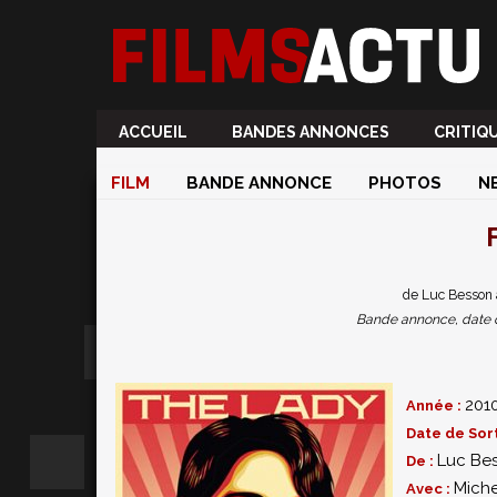
ACCUEIL
BANDES ANNONCES
CRITIQ
FILM
BANDE ANNONCE
PHOTOS
N
de Luc Besson 
Bande annonce, date de 
201
Année :
Date de Sort
Luc Be
De :
Miche
Avec :