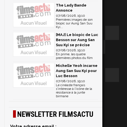
The Lady Bande
Annonce
07/08/2026, 19:10
Premières images de son
biopic sur Aung San Suu
Kyi...
[MAJ] Le biopic de Luc
Besson sur Aung San
Suu Kyi se précise
07/08/2026, 19:10
En prime, les quatre
premières photos du film
Michelle Yeoh incarne
Aung San Suu Kyi pour
Luc Besson
07/08/2026, 19:10
Le cinéaste français
s'intéresse à l'icône de la
résistance à la junte
birmane
e
NEWSLETTER FILMSACTU
Votre adresse email :