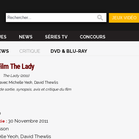
JEUX VIDÉO
UES
NEWS
SÉRIES TV
CONCOURS
EWS
CRITIQUE
DVD & BLU-RAY
Film
The Lady
The Lady (2011)
avec Michelle Yeoh, David Thewlis
sortie, synopsis, avis et critique du film
0
30 Novembre 2011
ie :
sson
lle Yeoh
,
David Thewlis