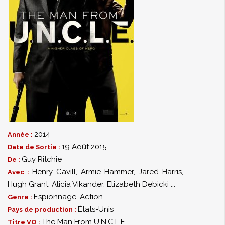
2014
Année :
19 Août 2015
Date de Sortie :
Guy Ritchie
De :
Henry Cavill
,
Armie Hammer
,
Jared Harris
,
Avec :
Hugh Grant
,
Alicia Vikander
,
Elizabeth Debicki
...
Espionnage
,
Action
Genre :
États-Unis
Pays de production :
The Man From U.N.C.L.E.
Titre VO :