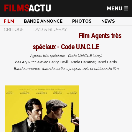
FILM
BANDE ANNONCE
PHOTOS
NEWS
CRITIQUE
DVD & BLU-RAY
Film
Agents très
spéciaux - Code U.N.C.L.E
Agents très spéciaux - Code U.N.C.L.E (2015)
de Guy Ritchie avec Henry Cavill, Armie Hammer, Jared Harris
Bande annonce, date de sortie, synopsis, avis et critique du film