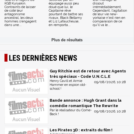
KGB Kuryakin.
équipage aussi peu
dissout
Contraints de laisser
doué que lui, le
irrémédiablement.
de coté leur
Capitaine rêve
Cependant, l'agitation
antagonisme
pourtant de battre ses
de leur vie new-
ancestral, les deux
rivaux, Black Bellamy
yorkaise n'est rien en
hommes s'engagent
et Liz Lafaucheuse,
comparaison de ce
dans une...
en remporta...
qu'il va le...
LES DERNIÈRES NEWS
Guy Ritchie est de retour avec Agents
très spéciaux - Code U.N.C.L.E
Henry Cavill et Armie
09/08/2026, 10:28
Hammer en espion old-
school !
Bande annonce : Hugh Grant dans la
comédie romantique The Rewrite
Par le réalisateur du Come-
09/08/2026, 10:28
Back !
Les Pirates 3D : extraits du film !