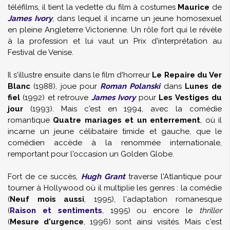
téléfilms, il tient la vedette du film à costumes
Maurice
de
James Ivory
, dans lequel il incarne un jeune homosexuel
en pleine Angleterre Victorienne. Un rôle fort qui le révèle
à la profession et lui vaut un Prix d'interprétation au
Festival de Venise.
Il s'illustre ensuite dans le film d'horreur
Le Repaire du Ver
Blanc
(1988), joue pour
Roman Polanski
dans
Lunes de
fiel
(1992) et retrouve
James Ivory
pour
Les Vestiges du
jour
(1993). Mais c'est en 1994, avec la comédie
romantique
Quatre mariages et un enterrement
, où il
incarne un jeune célibataire timide et gauche, que le
comédien accède à la renommée internationale,
remportant pour l'occasion un Golden Globe.
Fort de ce succès,
Hugh Grant
traverse l'Atlantique pour
tourner à Hollywood où il multiplie les genres : la comédie
(
Neuf mois aussi
, 1995), l'adaptation romanesque
(
Raison et sentiments
, 1995) ou encore le
thriller
(
Mesure d'urgence
, 1996) sont ainsi visités. Mais c'est