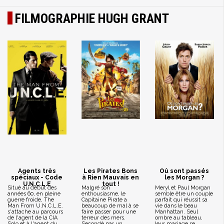
FILMOGRAPHIE HUGH GRANT
Agents très
Les Pirates Bons
Où sont passés
spéciaux - Code
à Rien Mauvais en
les Morgan ?
U.N.C.L.E
tout !
Situé au début des
Malgré son
Meryl et Paul Morgan
années 60, en pleine
enthousiasme, le
semble être un couple
guerre froide, The
Capitaine Pirate a
parfait qui réussit sa
Man From U.N.C.L.E.
beaucoup de mal à se
vie dans le beau
s'attache au parcours
faire passer pour une
Manhattan. Seul
de l'agent de la CIA
terreur des mers.
ombre au tableau,
Solo et à l'agent du
Secondé par un
leur mariage se