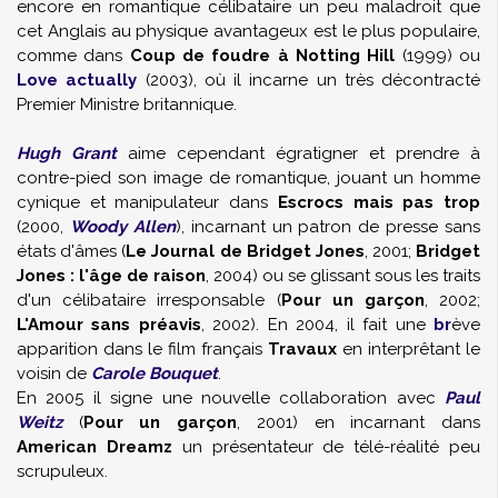
encore en romantique célibataire un peu maladroit que
cet Anglais au physique avantageux est le plus populaire,
comme dans
Coup de foudre à Notting Hill
(1999) ou
Love actually
(2003), où il incarne un très décontracté
Premier Ministre britannique.
Hugh Grant
aime cependant égratigner et prendre à
contre-pied son image de romantique, jouant un homme
cynique et manipulateur dans
Escrocs mais pas trop
(2000,
Woody Allen
), incarnant un patron de presse sans
états d'âmes (
Le Journal de Bridget Jones
, 2001;
Bridget
Jones : l'âge de raison
, 2004) ou se glissant sous les traits
d'un célibataire irresponsable (
Pour un garçon
, 2002;
L'Amour sans préavis
, 2002). En 2004, il fait une
br
ève
apparition dans le film français
Travaux
en interprêtant le
voisin de
Carole Bouquet
.
En 2005 il signe une nouvelle collaboration avec
Paul
Weitz
(
Pour un garçon
, 2001) en incarnant dans
American Dreamz
un présentateur de télé-réalité peu
scrupuleux.