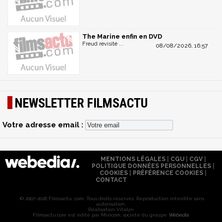
The Marine enfin en DVD
Freud revisité ...
08/08/2026, 16:57
NEWSLETTER FILMSACTU
Votre adresse email :
MENTIONS LÉGALES
|
CGU
|
CGV
|
POLITIQUE DONNÉES PERSONNELLES
|
COOKIES
|
PRÉFÉRENCE COOKIES
|
CONTACT
© 2007-2026 Filmsactu .com. Tous droits réservés. Reproduction interdite sans
autorisation.
Réalisation Vitalyn
Filmsactu
.com est édité par Mixicom, société du groupe
Webedia
.