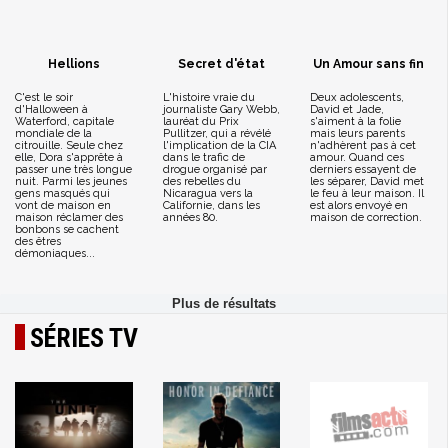
Hellions
Secret d'état
Un Amour sans fin
C'est le soir
L'histoire vraie du
Deux adolescents,
d'Halloween à
journaliste Gary Webb,
David et Jade,
Waterford, capitale
lauréat du Prix
s'aiment à la folie
mondiale de la
Pullitzer, qui a révélé
mais leurs parents
citrouille. Seule chez
l'implication de la CIA
n'adhèrent pas à cet
elle, Dora s'apprête à
dans le trafic de
amour. Quand ces
passer une très longue
drogue organisé par
derniers essayent de
nuit. Parmi les jeunes
des rebelles du
les séparer, David met
gens masqués qui
Nicaragua vers la
le feu à leur maison. Il
vont de maison en
Californie, dans les
est alors envoyé en
maison réclamer des
années 80.
maison de correction.
bonbons se cachent
des êtres
démoniaques...
SÉRIES TV