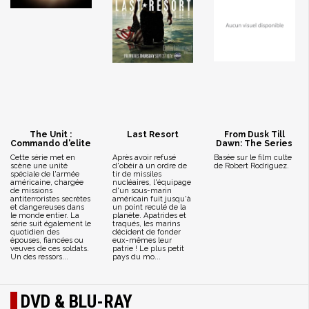
The Unit :
Last Resort
From Dusk Till
Commando d'elite
Dawn: The Series
Cette série met en
Après avoir refusé
Basée sur le film culte
scène une unité
d'obéir à un ordre de
de Robert Rodriguez.
spéciale de l'armée
tir de missiles
américaine, chargée
nucléaires, l'équipage
de missions
d'un sous-marin
antiterroristes secrètes
américain fuit jusqu'à
et dangereuses dans
un point reculé de la
le monde entier. La
planète. Apatrides et
série suit également le
traqués, les marins
quotidien des
décident de fonder
épouses, fiancées ou
eux-mêmes leur
veuves de ces soldats.
patrie ! Le plus petit
Un des ressors...
pays du mo...
DVD & BLU-RAY