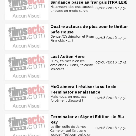
Sundance passe au français [TRAILER]
Halloween, des créatures et
07/08/2026, 17:52
une ado en mode survie
Quatre acteurs de plus pour le thriller
Safe House
Denzel Washington et Ryan
07/08/2026, 17:52
Reynolds + ... ?
Last Action Hero
''Hey, t'aimes bien les
07/08/2026, 17:52
omelettes ? Tiens j'te casse
les oeufs.''
McG aimerait réaliser la suite de
Terminator Renaissance
Mais nous, on n’est pas
07/08/2026, 17:52
forcément d’accord !
Terminator 2 : Skynet Edition : le Blu
Ray
Le film culte de James
07/08/2026, 17:52
Cameron sort l’artillerie
lourde ! Test complet d’un