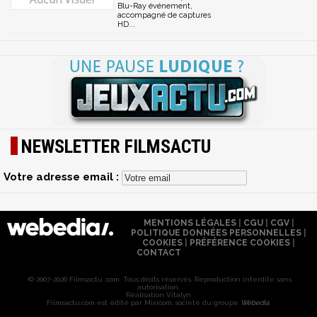
Blu-Ray événement,
accompagné de captures
HD...
NEWSLETTER FILMSACTU
Votre adresse email :
MENTIONS LÉGALES
|
CGU
|
CGV
|
POLITIQUE DONNÉES PERSONNELLES
|
COOKIES
|
PRÉFÉRENCE COOKIES
|
CONTACT
© 2007-2026 Filmsactu .com. Tous droits réservés. Reproduction interdite sans
autorisation.
Réalisation Vitalyn
Filmsactu
.com est édité par Mixicom, société du groupe
Webedia
.