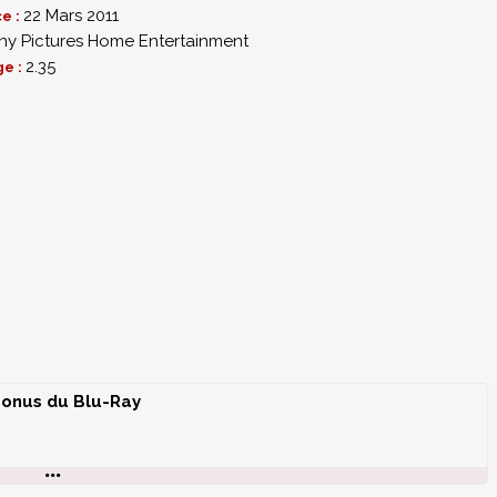
22 Mars 2011
Canal Chats
et
Tourist Destination Travel the Canals of Venice
.
ce :
ny Pictures Home Entertainment
2.35
ge :
onus du Blu-Ray
amour Back