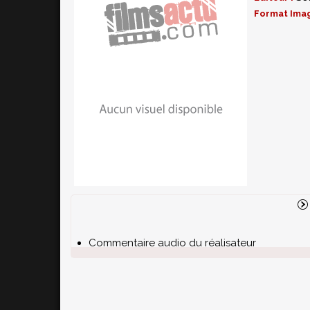
Format Ima
Commentaire audio du réalisateur
Deux featurettes:
A Gala Affair
et
Bringing Gl
Générique animé d'ouverture alternatif
Bêtisiers