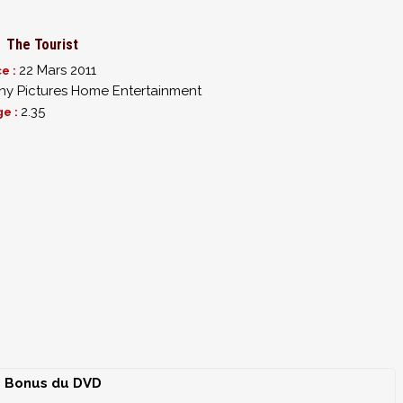
The Tourist
22 Mars 2011
Canal Chats
et
Tourist Destination Travel the Canals of Venice
.
ce :
ny Pictures Home Entertainment
2.35
ge :
Bonus du DVD