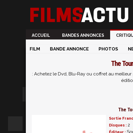
ACCUEIL
BANDES ANNONCES
CRITIQ
FILM
BANDE ANNONCE
PHOTOS
N
The Tour
: Achetez le Dvd, Blu-Ray ou coffret au meille
éditi
The To
Sortie Fran
2
Disques :
So
Éditeur :