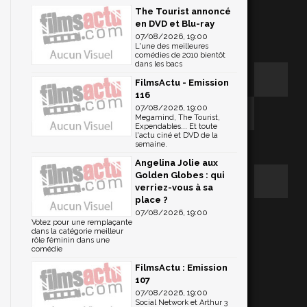
The Tourist annoncé
en DVD et Blu-ray
07/08/2026, 19:00
L'une des meilleures
comédies de 2010 bientôt
dans les bacs
FilmsActu - Emission
116
07/08/2026, 19:00
Megamind, The Tourist,
Expendables... Et toute
l'actu ciné et DVD de la
semaine.
Angelina Jolie aux
Golden Globes : qui
verriez-vous à sa
place ?
07/08/2026, 19:00
Votez pour une remplaçante
dans la catégorie meilleur
rôle féminin dans une
comédie
FilmsActu : Emission
107
07/08/2026, 19:00
Social Network et Arthur 3