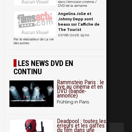
dans l'émission cinéma /
DVD de la semaine
Angelina Jolie et
Johnny Depp sont
beaux sur l'affiche de
The Tourist
07/08/2026, 19:00
Par le réalisateur de La vie
des autres
LES NEWS DVD EN
CONTINU
Rammstein Paris : le
live au cinéma et en
DVD (bande-
annonce)
Frühling in Paris
Deadpool : toutes les
erreurs et les gaffes
du film dans une