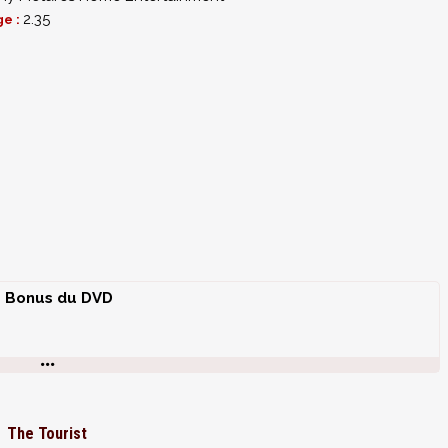
2.35
ge :
Bonus du DVD
amour Back
The Tourist