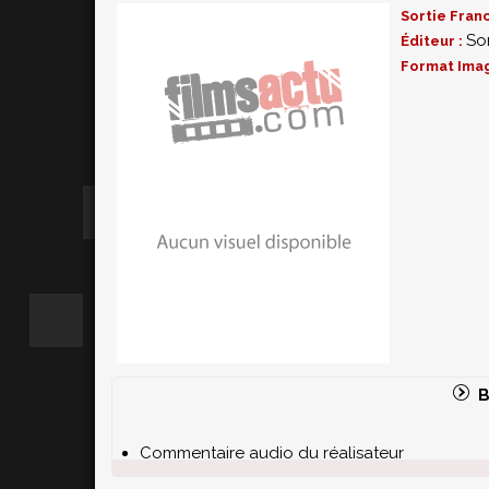
+ Trois featurettes exclusives :
Action in Venice, 
Sortie Fran
So
Éditeur :
+ Le DVD du film
Format Ima
B
Commentaire audio du réalisateur
Deux featurettes:
A Gala Affair
et
Bringing Gl