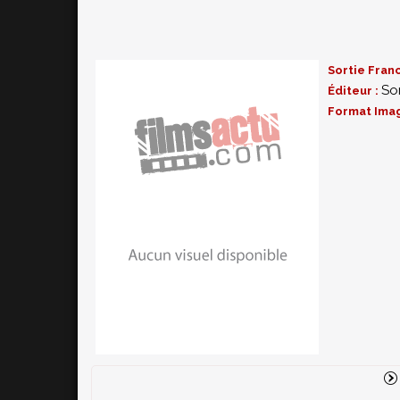
Générique animé d'ouverture alternatif
Bêtisiers
+ Trois featurettes exclusives :
Action in Venice, 
Sortie Fran
So
Éditeur :
Format Ima