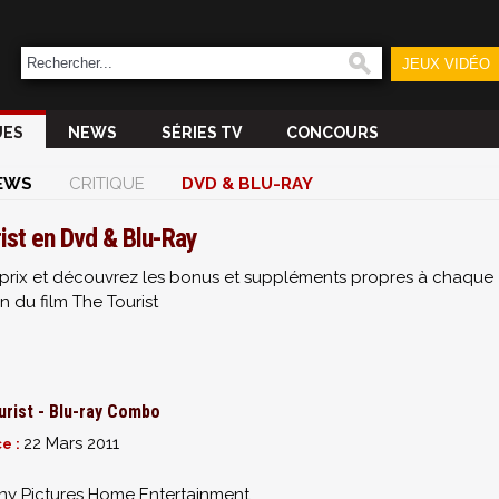
JEUX VIDÉO
UES
NEWS
SÉRIES TV
CONCOURS
EWS
CRITIQUE
DVD & BLU-RAY
ist en Dvd & Blu-Ray
ur prix et découvrez les bonus et suppléments propres à chaque
on du film The Tourist
urist - Blu-ray Combo
22 Mars 2011
ce :
ny Pictures Home Entertainment