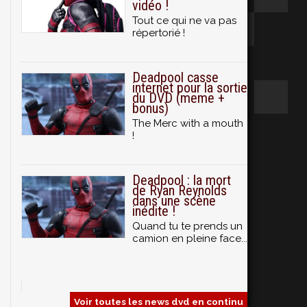
vidéo !
Tout ce qui ne va pas
répertorié !
Deadpool casse
internet pour la sortie
du DVD (meme +
bonus)
The Merc with a mouth
!
Deadpool : la mort
de Ryan Reynolds
dans une scène
inédite !
Quand tu te prends un
camion en pleine face...
Voir toutes les news dvd en continu